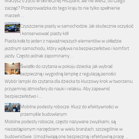
Marzysz o życiu w słonecznej Hiszpanii, ale nie wiesz, od czego
zacząć? Przeprowadzka do tego kraju to nie tylko spełnienie
marzeń …
Czyszczenie piasty w samochodzie: Jak skutecznie oczyścić
i konserwować piasty kół
Piasta koła to jeden z najważniejszych elementów w układzie
jezdnym samochodu, który wpływa na bezpieczeństwo i komfort
jazdy. Często jednak zapominamy …
Światło do czytania w pokoju dziecka: jak wybrać
bezpieczną i wygodną lampkę z regulacją jasności
Wybór lampki do czytania dla dziecka to kluczowy krok w tworzeniu
przyjemnej atmosfery do nauki i relaksu. Aby zapewnić
bezpieczeństwo i …
Mobilne podesty robocze: Klucz do efektywności w
przemyśle budowlanym
Mobilne podesty robocze, często nazywane zwyżkami, są
niezastąpionym narzędziem w wielu branżach, szczególnie w
budownictwie. Umożliwiają one bezpieczną i efektywną pracę …