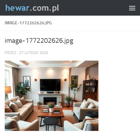
Skip to content
IMAGE-1772202626.JPG
image-1772202626.jpg
PRZEZ
·
27 LUTEGO 2026