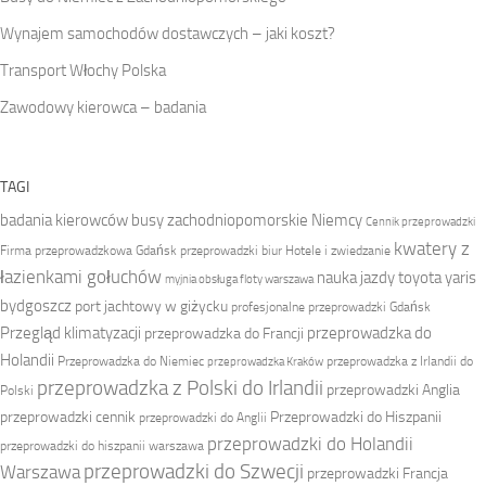
Wynajem samochodów dostawczych – jaki koszt?
Transport Włochy Polska
Zawodowy kierowca – badania
TAGI
badania kierowców
busy zachodniopomorskie Niemcy
Cennik przeprowadzki
kwatery z
Firma przeprowadzkowa
Gdańsk przeprowadzki biur
Hotele i zwiedzanie
łazienkami gołuchów
nauka jazdy toyota yaris
myjnia obsługa floty warszawa
bydgoszcz
port jachtowy w giżycku
profesjonalne przeprowadzki Gdańsk
Przegląd klimatyzacji
przeprowadzka do
przeprowadzka do Francji
Holandii
Przeprowadzka do Niemiec
przeprowadzka z Irlandii do
przeprowadzka Kraków
przeprowadzka z Polski do Irlandii
przeprowadzki Anglia
Polski
przeprowadzki cennik
Przeprowadzki do Hiszpanii
przeprowadzki do Anglii
przeprowadzki do Holandii
przeprowadzki do hiszpanii warszawa
przeprowadzki do Szwecji
Warszawa
przeprowadzki Francja