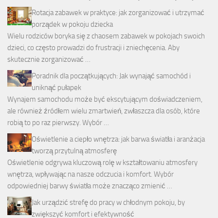
Rotacja zabawek w praktyce: jak zorganizować i utrzymać
porządek w pokoju dziecka
Wielu rodziców boryka się z chaosem zabawek w pokojach swoich
dzieci, co często prowadzi do frustracji i zniechęcenia. Aby
skutecznie zorganizować …
Poradnik dla początkujących: Jak wynająć samochód i
uniknąć pułapek
Wynajem samochodu może być ekscytującym doświadczeniem,
ale również źródłem wielu zmartwień, zwłaszcza dla osób, które
robią to po raz pierwszy. Wybór …
Oświetlenie a ciepło wnętrza: jak barwa światła i aranżacja
tworzą przytulną atmosferę
Oświetlenie odgrywa kluczową rolę w kształtowaniu atmosfery
wnętrza, wpływając na nasze odczucia i komfort. Wybór
odpowiedniej barwy światła może znacząco zmienić …
Jak urządzić strefę do pracy w chłodnym pokoju, by
zwiększyć komfort i efektywność