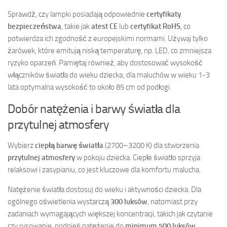
Sprawdź, czy lampki posiadają odpowiednie
certyfikaty
bezpieczeństwa
, takie jak
atest CE
lub
certyfikat RoHS
, co
potwierdza ich zgodność z europejskimi normami. Używaj tylko
żarówek, które emitują niską temperaturę, np. LED, co zmniejsza
ryzyko oparzeń. Pamiętaj również, aby dostosować wysokość
włączników światła do wieku dziecka; dla maluchów w wieku 1-3
lata optymalna wysokość to około 85 cm od podłogi.
Dobór natężenia i barwy światła dla
przytulnej atmosfery
Wybierz
ciepłą barwę światła
(2700–3200 K) dla stworzenia
przytulnej atmosfery
w pokoju dziecka. Ciepłe światło sprzyja
relaksowi i zasypianiu, co jest kluczowe dla komfortu malucha.
Natężenie światła dostosuj do wieku i aktywności dziecka. Dla
ogólnego oświetlenia wystarczą
300 luksów
, natomiast przy
zadaniach wymagających większej koncentracji, takich jak czytanie
czy rysowanie, podnieś natężenie do
minimum 500 luksów
.