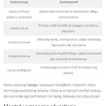
Rodzaj lampy
Zastosowanie
Lampy sufitowe
Zapewniają równomierne oświetlenie całego
(plafony, żyrandole)
pomieszczenia.
Emituje ciepłe światło sprzyjające wyciszeniu i
Lampki nocne
zasypianiu.
Ułatwiają naukę, chronią wzrok, często posiadają
Lampki biurkowe
regulowany kąt nachylenia.
Stwarzają przytulną atmosferę, często stosowane
Kinkiety ścienne
jako oświetlenie dodatkowe.
Umożliwiają tworzenie stref do relaksu oraz
Lampy podłogowe
zabawy.
Warto wybierać
lampy
z ciekawymi kształtami i kolorami, które
stymulują wyobraźnię dziecka. Ustaw je w różnych strefach pokoju,
aby sprostały jego potrzebom na naukę, zabawę oraz odpoczynek.