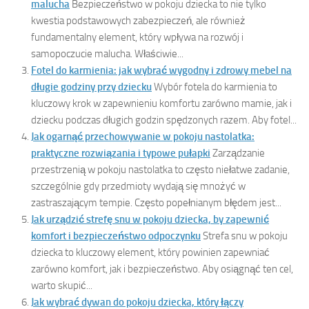
malucha
Bezpieczeństwo w pokoju dziecka to nie tylko
kwestia podstawowych zabezpieczeń, ale również
fundamentalny element, który wpływa na rozwój i
samopoczucie malucha. Właściwie...
Fotel do karmienia: jak wybrać wygodny i zdrowy mebel na
długie godziny przy dziecku
Wybór fotela do karmienia to
kluczowy krok w zapewnieniu komfortu zarówno mamie, jak i
dziecku podczas długich godzin spędzonych razem. Aby fotel...
Jak ogarnąć przechowywanie w pokoju nastolatka:
praktyczne rozwiązania i typowe pułapki
Zarządzanie
przestrzenią w pokoju nastolatka to często niełatwe zadanie,
szczególnie gdy przedmioty wydają się mnożyć w
zastraszającym tempie. Często popełnianym błędem jest...
Jak urządzić strefę snu w pokoju dziecka, by zapewnić
komfort i bezpieczeństwo odpoczynku
Strefa snu w pokoju
dziecka to kluczowy element, który powinien zapewniać
zarówno komfort, jak i bezpieczeństwo. Aby osiągnąć ten cel,
warto skupić...
Jak wybrać dywan do pokoju dziecka, który łączy