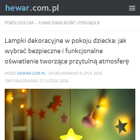
Skip to content
POKÓJ DZIECKA – FUNKCJONALNOŚĆ I PORZĄDEK
Lampki dekoracyjne w pokoju dziecka: jak
wybrać bezpieczne i funkcjonalne
oświetlenie tworzące przytulną atmosferę
PRZEZ
HEWAR.COM.PL
· OPUBLIKOWANO
8 LIPCA 2026
·
ZAKTUALIZOWANO
27 LUTEGO 2026