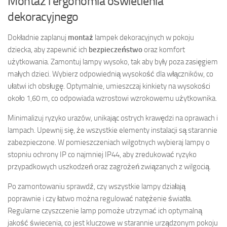
Montaż i ergonomia oświetlenia
dekoracyjnego
Dokładnie zaplanuj
montaż
lampek dekoracyjnych w pokoju
dziecka, aby zapewnić ich
bezpieczeństwo
oraz komfort
użytkowania. Zamontuj lampy wysoko, tak aby były poza zasięgiem
małych dzieci. Wybierz odpowiednią wysokość dla włączników, co
ułatwi ich obsługę. Optymalnie, umieszczaj kinkiety na wysokości
około 1,60 m, co odpowiada wzrostowi wzrokowemu użytkownika.
Minimalizuj ryzyko urazów, unikając ostrych krawędzi na oprawach i
lampach. Upewnij się, że wszystkie elementy instalacji są starannie
zabezpieczone. W pomieszczeniach wilgotnych wybieraj lampy o
stopniu ochrony IP co najmniej IP44, aby zredukować ryzyko
przypadkowych uszkodzeń oraz zagrożeń związanych z wilgocią.
Po zamontowaniu sprawdź, czy wszystkie lampy działają
poprawnie i czy łatwo można regulować natężenie światła.
Regularne czyszczenie lamp pomoże utrzymać ich optymalną
jakość świecenia, co jest kluczowe w starannie urządzonym pokoju