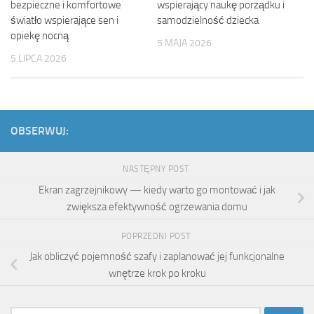
bezpieczne i komfortowe
wspierający naukę porządku i
światło wspierające sen i
samodzielność dziecka
opiekę nocną
5 MAJA 2026
5 LIPCA 2026
OBSERWUJ:
NASTĘPNY POST
Ekran zagrzejnikowy — kiedy warto go montować i jak
zwiększa efektywność ogrzewania domu
POPRZEDNI POST
Jak obliczyć pojemność szafy i zaplanować jej funkcjonalne
wnętrze krok po kroku