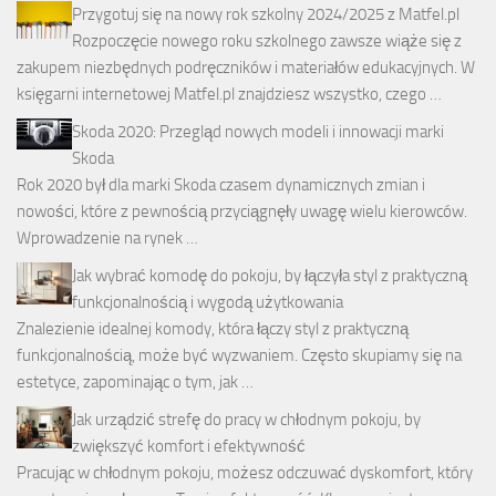
Przygotuj się na nowy rok szkolny 2024/2025 z Matfel.pl
Rozpoczęcie nowego roku szkolnego zawsze wiąże się z
zakupem niezbędnych podręczników i materiałów edukacyjnych. W
księgarni internetowej Matfel.pl znajdziesz wszystko, czego …
Skoda 2020: Przegląd nowych modeli i innowacji marki
Skoda
Rok 2020 był dla marki Skoda czasem dynamicznych zmian i
nowości, które z pewnością przyciągnęły uwagę wielu kierowców.
Wprowadzenie na rynek …
Jak wybrać komodę do pokoju, by łączyła styl z praktyczną
funkcjonalnością i wygodą użytkowania
Znalezienie idealnej komody, która łączy styl z praktyczną
funkcjonalnością, może być wyzwaniem. Często skupiamy się na
estetyce, zapominając o tym, jak …
Jak urządzić strefę do pracy w chłodnym pokoju, by
zwiększyć komfort i efektywność
Pracując w chłodnym pokoju, możesz odczuwać dyskomfort, który