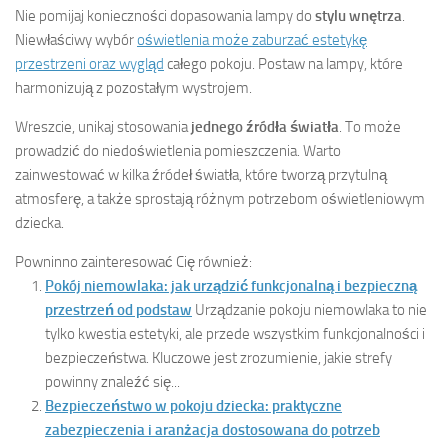
Nie pomijaj konieczności dopasowania lampy do
stylu wnętrza
.
Niewłaściwy wybór
oświetlenia może zaburzać estetykę
przestrzeni oraz wygląd
całego pokoju. Postaw na lampy, które
harmonizują z pozostałym wystrojem.
Wreszcie, unikaj stosowania
jednego źródła światła
. To może
prowadzić do niedoświetlenia pomieszczenia. Warto
zainwestować w kilka źródeł światła, które tworzą przytulną
atmosferę, a także sprostają różnym potrzebom oświetleniowym
dziecka.
Powninno zainteresować Cię również:
Pokój niemowlaka: jak urządzić funkcjonalną i bezpieczną
przestrzeń od podstaw
Urządzanie pokoju niemowlaka to nie
tylko kwestia estetyki, ale przede wszystkim funkcjonalności i
bezpieczeństwa. Kluczowe jest zrozumienie, jakie strefy
powinny znaleźć się...
Bezpieczeństwo w pokoju dziecka: praktyczne
zabezpieczenia i aranżacja dostosowana do potrzeb