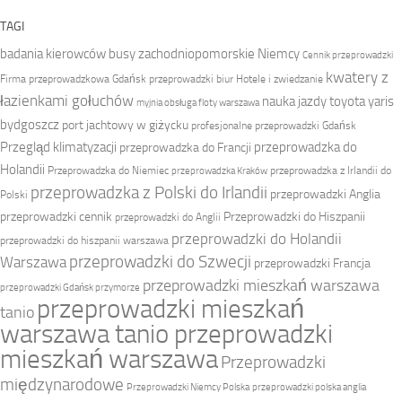
TAGI
badania kierowców
busy zachodniopomorskie Niemcy
Cennik przeprowadzki
kwatery z
Firma przeprowadzkowa
Gdańsk przeprowadzki biur
Hotele i zwiedzanie
łazienkami gołuchów
nauka jazdy toyota yaris
myjnia obsługa floty warszawa
bydgoszcz
port jachtowy w giżycku
profesjonalne przeprowadzki Gdańsk
Przegląd klimatyzacji
przeprowadzka do
przeprowadzka do Francji
Holandii
Przeprowadzka do Niemiec
przeprowadzka z Irlandii do
przeprowadzka Kraków
przeprowadzka z Polski do Irlandii
przeprowadzki Anglia
Polski
przeprowadzki cennik
Przeprowadzki do Hiszpanii
przeprowadzki do Anglii
przeprowadzki do Holandii
przeprowadzki do hiszpanii warszawa
przeprowadzki do Szwecji
Warszawa
przeprowadzki Francja
przeprowadzki mieszkań warszawa
przeprowadzki Gdańsk przymorze
przeprowadzki mieszkań
tanio
warszawa tanio przeprowadzki
mieszkań warszawa
Przeprowadzki
międzynarodowe
Przeprowadzki Niemcy Polska
przeprowadzki polska anglia