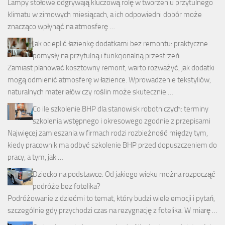
Lampy stołowe odgrywają kluczową rolę w tworzeniu przytulnego
klimatu w zimowych miesiącach, a ich odpowiedni dobór może
znacząco wpłynąć na atmosferę …
Jak ocieplić łazienkę dodatkami bez remontu: praktyczne
pomysły na przytulną i funkcjonalną przestrzeń
Zamiast planować kosztowny remont, warto rozważyć, jak dodatki
mogą odmienić atmosferę w łazience. Wprowadzenie tekstyliów,
naturalnych materiałów czy roślin może skutecznie …
Co ile szkolenie BHP dla stanowisk robotniczych: terminy
szkolenia wstępnego i okresowego zgodnie z przepisami
Najwięcej zamieszania w firmach rodzi rozbieżność między tym,
kiedy pracownik ma odbyć szkolenie BHP przed dopuszczeniem do
pracy, a tym, jak …
Dziecko na podstawce: Od jakiego wieku można rozpocząć
podróże bez fotelika?
Podróżowanie z dziećmi to temat, który budzi wiele emocji i pytań,
szczególnie gdy przychodzi czas na rezygnację z fotelika. W miarę …