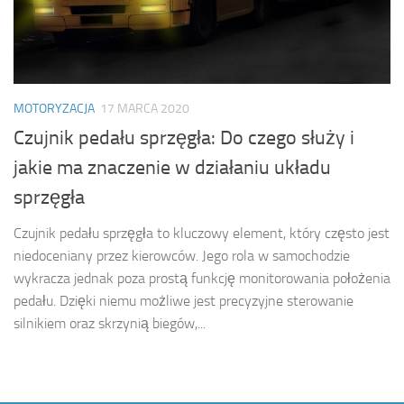
MOTORYZACJA
17 MARCA 2020
Czujnik pedału sprzęgła: Do czego służy i
jakie ma znaczenie w działaniu układu
sprzęgła
Czujnik pedału sprzęgła to kluczowy element, który często jest
niedoceniany przez kierowców. Jego rola w samochodzie
wykracza jednak poza prostą funkcję monitorowania położenia
pedału. Dzięki niemu możliwe jest precyzyjne sterowanie
silnikiem oraz skrzynią biegów,...