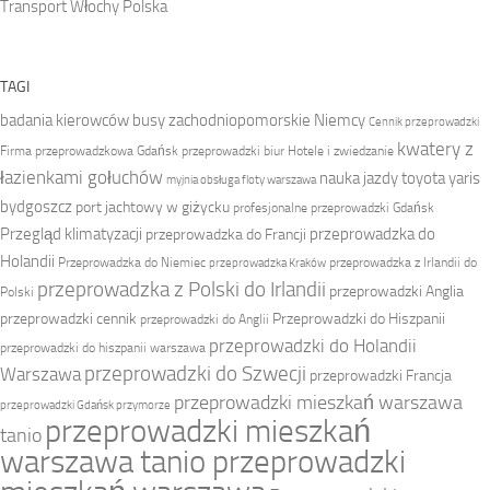
Transport Włochy Polska
TAGI
badania kierowców
busy zachodniopomorskie Niemcy
Cennik przeprowadzki
kwatery z
Firma przeprowadzkowa
Gdańsk przeprowadzki biur
Hotele i zwiedzanie
łazienkami gołuchów
nauka jazdy toyota yaris
myjnia obsługa floty warszawa
bydgoszcz
port jachtowy w giżycku
profesjonalne przeprowadzki Gdańsk
Przegląd klimatyzacji
przeprowadzka do
przeprowadzka do Francji
Holandii
Przeprowadzka do Niemiec
przeprowadzka z Irlandii do
przeprowadzka Kraków
przeprowadzka z Polski do Irlandii
przeprowadzki Anglia
Polski
przeprowadzki cennik
Przeprowadzki do Hiszpanii
przeprowadzki do Anglii
przeprowadzki do Holandii
przeprowadzki do hiszpanii warszawa
przeprowadzki do Szwecji
Warszawa
przeprowadzki Francja
przeprowadzki mieszkań warszawa
przeprowadzki Gdańsk przymorze
przeprowadzki mieszkań
tanio
warszawa tanio przeprowadzki