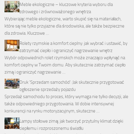
Meble ekologiczne – kluczowe kryteria wyboru dla
zdrowego i zrównoważonego wnętrza
Wybierając meble ekologiczne, warto skupić się na materiałach,
które są nie tylko przyjazne dla środowiska, ale także bezpieczne
dla zdrowia. Kluczowe …
Rolety rzymskie a komfort cieplny: jak wybrać i ustawić, by
zatrzymać ciepło i ograniczyć nagrzewanie wnętrz
Wybór odpowiednich rolet rzymskich może znacząco wpłynąć na
komfort cieplny w Twoim domu. Aby skutecznie zatrzymać ciepło
zimą i ograniczyć nagrzewanie …
Druk 'Sprzedam samochód’: Jak skutecznie przygotować
ogłoszenie sprzedaży pojazdu
Sprzedaż samochodu to proces, który wymaga nie tylko decyzji, ale
także odpowiedniego przygotowania. W dobie intensywnej
konkurencji na rynku motoryzacyjnym, skuteczne …
Lampy stołowe zimą: jak tworzyć przytulny klimat dzięki
ciepłemu i rozproszonemu światłu