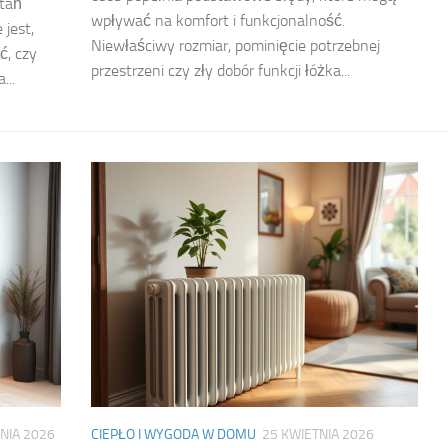
ytań
wpływać na komfort i funkcjonalność.
 jest,
Niewłaściwy rozmiar, pominięcie potrzebnej
ć, czy
przestrzeni czy zły dobór funkcji łóżka...
...
NIA 2026
CIEPŁO I WYGODA W DOMU
25 KWIETNIA 2026