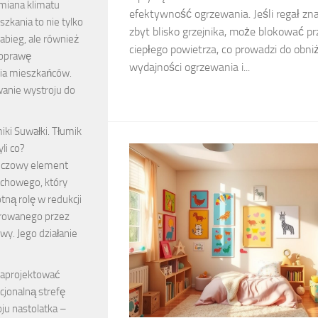
iana klimatu
efektywność ogrzewania. Jeśli regał zna
zkania to nie tylko
zbyt blisko grzejnika, może blokować p
abieg, ale również
ciepłego powietrza, co prowadzi do obni
poprawę
wydajności ogrzewania i...
ia mieszkańców.
nie wystroju do
iki Suwałki. Tłumik
yli co?
luczowy element
chowego, który
tną rolę w redukcji
rowanego przez
owy. Jego działanie
zaprojektować
cjonalną strefę
ju nastolatka –