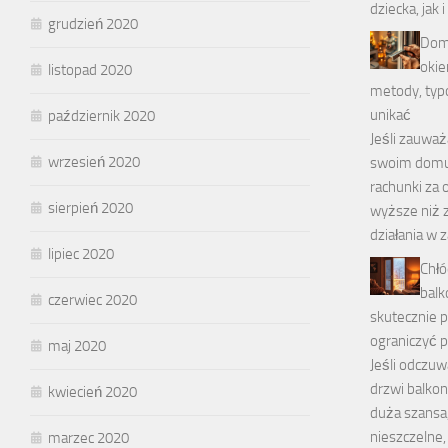
dziecka, jak i
grudzień 2020
Dom
okie
listopad 2020
metody, typo
unikać
październik 2020
Jeśli zauważ
wrzesień 2020
swoim domu 
rachunki za
sierpień 2020
wyższe niż z
działania w 
lipiec 2020
Chłó
balk
czerwiec 2020
skutecznie p
ograniczyć p
maj 2020
Jeśli odczuw
drzwi balkon
kwiecień 2020
duża szansa
nieszczelne,
marzec 2020