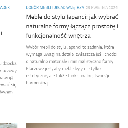
ZĄDEK
DOBÓR MEBLI I UKŁAD WNĘTRZA
29 KWIETNIA 2026
Meble do stylu Japandi: jak wybrać
naturalne formy łączące prostotę i
i
funkcjonalność wnętrza
Wybór mebli do stylu Japandi to zadanie, które
wymaga uwagi na detale, zwłaszcza jeśli chodzi
o naturalne materiały i minimalistyczne formy.
u dziecka
Kluczowe jest, aby meble były nie tylko
 kluczowy
estetyczne, ale także funkcjonalne, tworząc
nawiając
harmonijną...
rować się
pływem