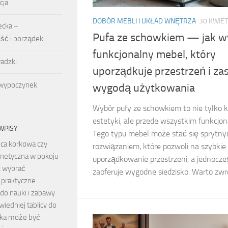
cja
DOBÓR MEBLI I UKŁAD WNĘTRZA
30 KWIET
ecka –
Pufa ze schowkiem — jak w
ość i porządek
funkcjonalny mebel, który
adzki
uporządkuje przestrzeń i za
 wypoczynek
wygodą użytkowania
Wybór pufy ze schowkiem to nie tylko 
estetyki, ale przede wszystkim funkcjon
WPISY
Tego typu mebel może stać się sprytn
ica korkowa czy
rozwiązaniem, które pozwoli na szybkie
netyczna w pokoju
uporządkowanie przestrzeni, a jednocze
k wybrać
zaoferuje wygodne siedzisko. Warto zwróc
 praktyczne
do nauki i zabawy
iedniej tablicy do
cka może być