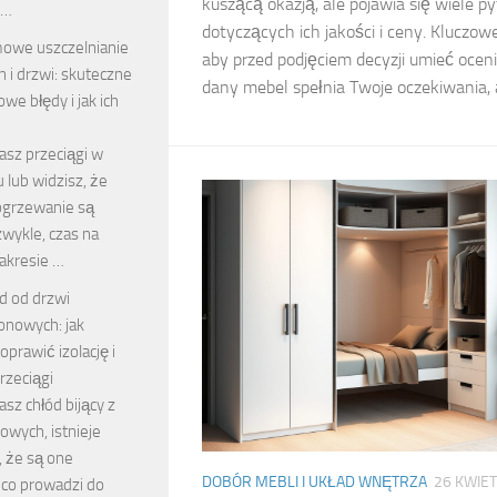
kuszącą okazją, ale pojawia się wiele p
 …
dotyczących ich jakości i ceny. Kluczowe
owe uszczelnianie
aby przed podjęciem decyzji umieć oceni
n i drzwi: skuteczne
dany mebel spełnia Twoje oczekiwania, a
we błędy i jak ich
asz przeciągi w
lub widzisz, że
 ogrzewanie są
wykle, czas na
zakresie …
d od drzwi
onowych: jak
oprawić izolację i
rzeciągi
asz chłód bijący z
owych, istnieje
, że są one
DOBÓR MEBLI I UKŁAD WNĘTRZA
26 KWIET
 co prowadzi do