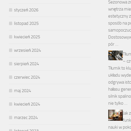
Sezonowa zm
wnętrza mies
styczeń 2026
estetyczny z
sposób na 
listopad 2025
samopoczuc
kwiecień 2025
Dostosowywa
pór …
wrzesień 2024
Tłum
– cz
sierpień 2024
Tłumik to k
układu wyde
czerwiec 2024
odgrywa isto
hałasu gene
maj 2024
silnik spalin
nie tylko …
kwiecień 2024
Jak 
marzec 2024
funk
nauki w poko