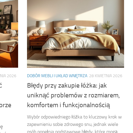
NIA 2026
DOBÓR MEBLI I UKŁAD WNĘTRZA
28 KWIETNIA 2026
ć
Błędy przy zakupie łóżka: jak
uniknąć problemów z rozmiarem,
orze
komfortem i funkcjonalnością
Wybór odpowiedniego łóżka to kluczowy krok w
zapewnieniu sobie zdrowego snu, jednak wiele
ię
osób popełnia podstawowe błędy, które mogą