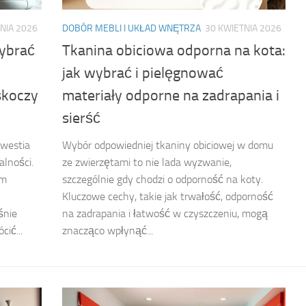
NIA 2026
DOBÓR MEBLI I UKŁAD WNĘTRZA
30 KWIETNIA 2026
ybrać
Tkanina obiciowa odporna na kota:
jak wybrać i pielęgnować
skoczy
materiały odporne na zadrapania i
sierść
kwestia
Wybór odpowiedniej tkaniny obiciowej w domu
alności.
ze zwierzętami to nie lada wyzwanie,
ym
szczególnie gdy chodzi o odporność na koty.
Kluczowe cechy, takie jak trwałość, odporność
śnie
na zadrapania i łatwość w czyszczeniu, mogą
ić...
znacząco wpłynąć...