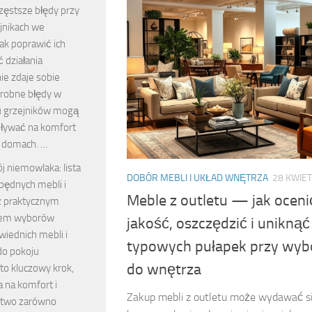
zęstsze błędy przy
jnikach we
jak poprawić ich
 działania
ie zdaje sobie
drobne błędy w
 grzejników mogą
ływać na komfort
h domach. …
j niemowlaka: lista
DOBÓR MEBLI I UKŁAD WNĘTRZA
28 KWIET
będnych mebli i
Meble z outletu — jak oceni
z praktycznym
iem wyborów
jakość, oszczędzić i uniknąć
iednich mebli i
typowych pułapek przy wyb
do pokoju
do wnętrza
to kluczowy krok,
 na komfort i
Zakup mebli z outletu może wydawać s
stwo zarówno