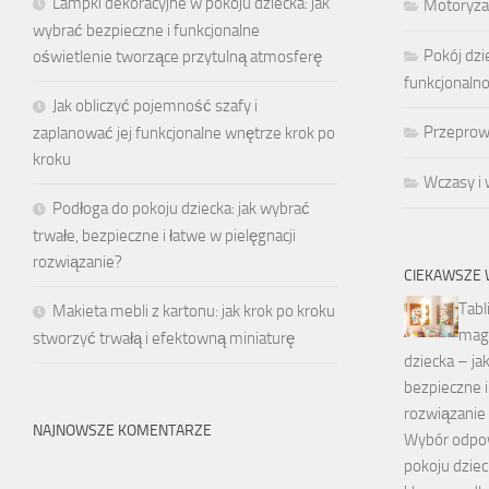
Lampki dekoracyjne w pokoju dziecka: jak
Motoryza
wybrać bezpieczne i funkcjonalne
Pokój dzi
oświetlenie tworzące przytulną atmosferę
funkcjonaln
Jak obliczyć pojemność szafy i
Przeprow
zaplanować jej funkcjonalne wnętrze krok po
kroku
Wczasy i
Podłoga do pokoju dziecka: jak wybrać
trwałe, bezpieczne i łatwe w pielęgnacji
rozwiązanie?
CIEKAWSZE 
Tabl
Makieta mebli z kartonu: jak krok po kroku
mag
stworzyć trwałą i efektowną miniaturę
dziecka – ja
bezpieczne i
rozwiązanie 
NAJNOWSZE KOMENTARZE
Wybór odpow
pokoju dzie