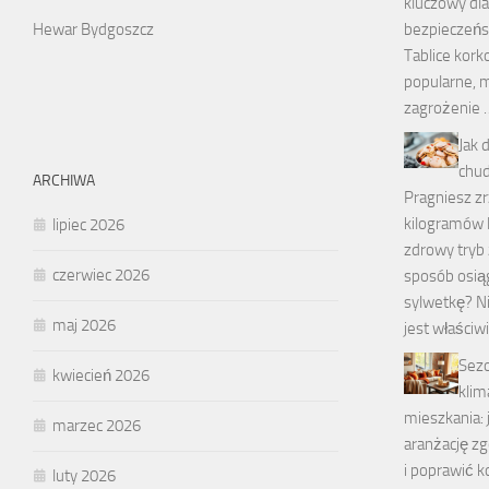
kluczowy dla
Hewar Bydgoszcz
bezpieczeńs
Tablice kork
popularne, 
zagrożenie 
Jak 
chu
ARCHIWA
Pragniesz z
kilogramów 
lipiec 2026
zdrowy tryb 
czerwiec 2026
sposób osią
sylwetkę? Ni
maj 2026
jest właści
Sez
kwiecień 2026
klim
mieszkania:
marzec 2026
aranżację zg
i poprawić 
luty 2026