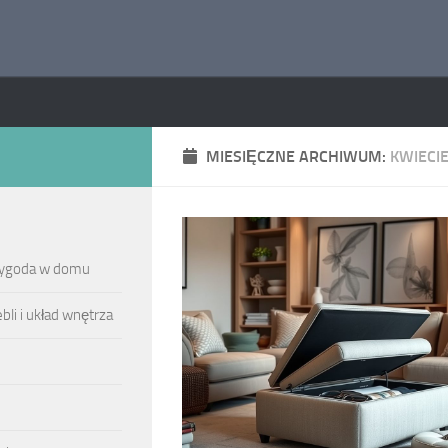
MIESIĘCZNE ARCHIWUM:
KWIECI
 wygoda w domu
li i układ wnętrza