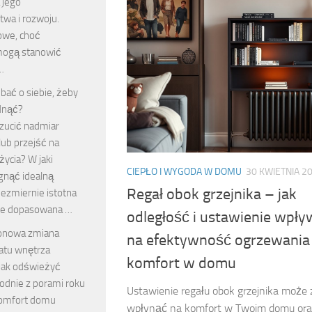
 jego
twa i rozwoju.
owe, choć
mogą stanowić
…
dbać o siebie, żeby
dnąć?
rzucić nadmiar
lub przejść na
życia? W jaki
CIEPŁO I WYGODA W DOMU
30 KWIETNIA 2
gnąć idealną
Regał obok grzejnika – jak
ezmiernie istotna
wie dopasowana …
odległość i ustawienie wpły
onowa zmiana
na efektywność ogrzewania 
atu wnętrza
komfort w domu
 jak odświeżyć
odnie z porami roku
Ustawienie regału obok grzejnika może 
komfort domu
wpłynąć na komfort w Twoim domu ora