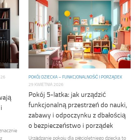
026
POKÓJ DZIECKA – FUNKCJONALNOŚĆ I PORZĄDEK
29 KWIETNIA 2026
Pokój 5-latka: jak urządzić
wają
funkcjonalną przestrzeń do nauki,
i
zabawy i odpoczynku z dbałością
o bezpieczeństwo i porządek
znacznie
Urządzanie pokoju dla pięcioletniego dziecka to
z