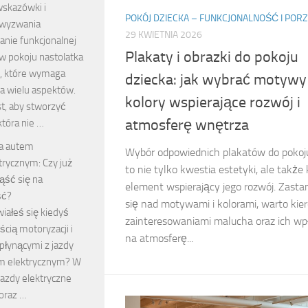
wskazówki i
POKÓJ DZIECKA – FUNKCJONALNOŚĆ I POR
 wyzwania
29 KWIETNIA 2026
anie funkcjonalnej
Plakaty i obrazki do pokoju
 w pokoju nastolatka
, które wymaga
dziecka: jak wybrać motywy 
a wielu aspektów.
kolory wspierające rozwój i
t, aby stworzyć
atmosferę wnętrza
która nie …
a autem
Wybór odpowiednich plakatów do pokoj
trycznym: Czy już
to nie tylko kwestia estetyki, ale także
ąść się na
element wspierający jego rozwój. Zasta
ść?
się nad motywami i kolorami, warto kie
iałeś się kiedyś
zainteresowaniami malucha oraz ich w
ścią motoryzacji i
na atmosferę...
płynącymi z jazdy
 elektrycznym? W
jazdy elektryczne
oraz …