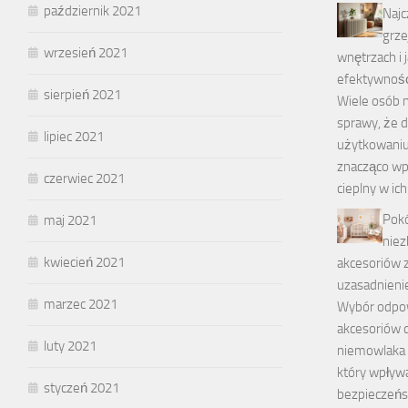
październik 2021
Najc
grze
wrzesień 2021
wnętrzach i 
efektywność
sierpień 2021
Wiele osób n
sprawy, że 
lipiec 2021
użytkowaniu
znacząco wp
czerwiec 2021
cieplny w ic
Pokó
maj 2021
niez
kwiecień 2021
akcesoriów 
uzasadnien
marzec 2021
Wybór odpow
akcesoriów 
luty 2021
niemowlaka 
który wpływa
styczeń 2021
bezpieczeń