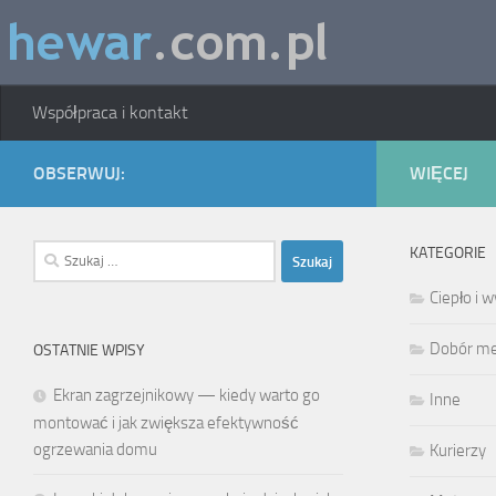
Skip to content
Współpraca i kontakt
OBSERWUJ:
WIĘCEJ
Szukaj:
KATEGORIE
Ciepło i
Dobór meb
OSTATNIE WPISY
Ekran zagrzejnikowy — kiedy warto go
Inne
montować i jak zwiększa efektywność
ogrzewania domu
Kurierzy