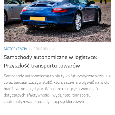
MOTORYZACJA
12 GRUDNIA 2021
Samochody autonomiczne w logistyce:
Przyszłość transportu towarów
Samochody autonomiczne to nie tylko futurystyczna wizja, ale
coraz bardziej rzeczywistość, która zaczyna wpływać na wiele
branż, w tym logistykę. W obliczu rosnących wymagań
dotyczących efektywności i wydajności transportu,
zautomatyzowane pojazdy stają się kluczowym...