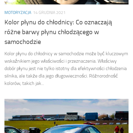
MOTORYZACJA
14 GRUDNIA 2021
Kolor płynu do chłodnicy: Co oznaczają
różne barwy płynu chłodzącego w
samochodzie
Kolor płynu do chłodnicy w samochodzie może być kluczowym
wskaźnikiem jego właściwości i przeznaczenia. Właściwy
dobór płynu jest nie tylko istotny dla efektywności chłodzenia
silnika, ale także dla jego długowieczności. Różnorodność
kolorów, takich jak...