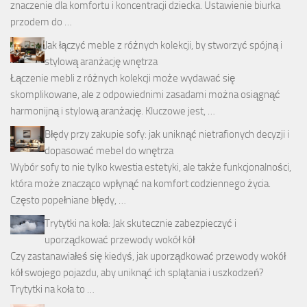
znaczenie dla komfortu i koncentracji dziecka. Ustawienie biurka
przodem do …
Jak łączyć meble z różnych kolekcji, by stworzyć spójną i
stylową aranżację wnętrza
Łączenie mebli z różnych kolekcji może wydawać się
skomplikowane, ale z odpowiednimi zasadami można osiągnąć
harmonijną i stylową aranżację. Kluczowe jest, …
Błędy przy zakupie sofy: jak uniknąć nietrafionych decyzji i
dopasować mebel do wnętrza
Wybór sofy to nie tylko kwestia estetyki, ale także funkcjonalności,
która może znacząco wpłynąć na komfort codziennego życia.
Często popełniane błędy, …
Trytytki na koła: Jak skutecznie zabezpieczyć i
uporządkować przewody wokół kół
Czy zastanawiałeś się kiedyś, jak uporządkować przewody wokół
kół swojego pojazdu, aby uniknąć ich splątania i uszkodzeń?
Trytytki na koła to …