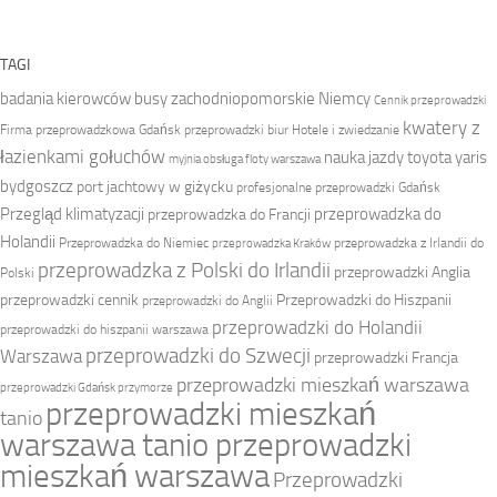
TAGI
badania kierowców
busy zachodniopomorskie Niemcy
Cennik przeprowadzki
kwatery z
Firma przeprowadzkowa
Gdańsk przeprowadzki biur
Hotele i zwiedzanie
łazienkami gołuchów
nauka jazdy toyota yaris
myjnia obsługa floty warszawa
bydgoszcz
port jachtowy w giżycku
profesjonalne przeprowadzki Gdańsk
Przegląd klimatyzacji
przeprowadzka do
przeprowadzka do Francji
Holandii
Przeprowadzka do Niemiec
przeprowadzka z Irlandii do
przeprowadzka Kraków
przeprowadzka z Polski do Irlandii
przeprowadzki Anglia
Polski
przeprowadzki cennik
Przeprowadzki do Hiszpanii
przeprowadzki do Anglii
przeprowadzki do Holandii
przeprowadzki do hiszpanii warszawa
przeprowadzki do Szwecji
Warszawa
przeprowadzki Francja
przeprowadzki mieszkań warszawa
przeprowadzki Gdańsk przymorze
przeprowadzki mieszkań
tanio
warszawa tanio przeprowadzki
mieszkań warszawa
Przeprowadzki