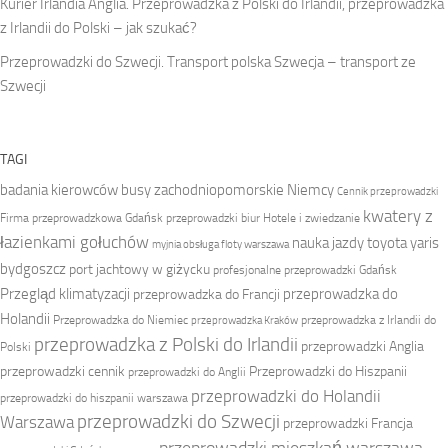
Kurier Irlandia Anglia. Przeprowadzka z Polski do Irlandii, przeprowadzka
z Irlandii do Polski – jak szukać?
Przeprowadzki do Szwecji. Transport polska Szwecja – transport ze
Szwecji
TAGI
badania kierowców
busy zachodniopomorskie Niemcy
Cennik przeprowadzki
kwatery z
Firma przeprowadzkowa
Gdańsk przeprowadzki biur
Hotele i zwiedzanie
łazienkami gołuchów
nauka jazdy toyota yaris
myjnia obsługa floty warszawa
bydgoszcz
port jachtowy w giżycku
profesjonalne przeprowadzki Gdańsk
Przegląd klimatyzacji
przeprowadzka do
przeprowadzka do Francji
Holandii
Przeprowadzka do Niemiec
przeprowadzka z Irlandii do
przeprowadzka Kraków
przeprowadzka z Polski do Irlandii
przeprowadzki Anglia
Polski
przeprowadzki cennik
Przeprowadzki do Hiszpanii
przeprowadzki do Anglii
przeprowadzki do Holandii
przeprowadzki do hiszpanii warszawa
przeprowadzki do Szwecji
Warszawa
przeprowadzki Francja