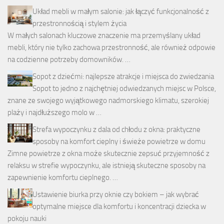
Układ mebli w małym salonie: jak łączyć funkcjonalność z
przestronnością i stylem życia
W małych salonach kluczowe znaczenie ma przemyślany układ
mebli, który nie tylko zachowa przestronność, ale również odpowie
na codzienne potrzeby domowników. …
Sopot z dziećmi: najlepsze atrakcje i miejsca do zwiedzania
Sopot to jedno z najchętniej odwiedzanych miejsc w Polsce,
znane ze swojego wyjątkowego nadmorskiego klimatu, szerokiej
plaży i najdłuższego molo w …
Strefa wypoczynku z dala od chłodu z okna: praktyczne
sposoby na komfort cieplny i świeże powietrze w domu
Zimne powietrze z okna może skutecznie zepsuć przyjemność z
relaksu w strefie wypoczynku, ale istnieją skuteczne sposoby na
zapewnienie komfortu cieplnego. …
Ustawienie biurka przy oknie czy bokiem – jak wybrać
optymalne miejsce dla komfortu i koncentracji dziecka w
pokoju nauki