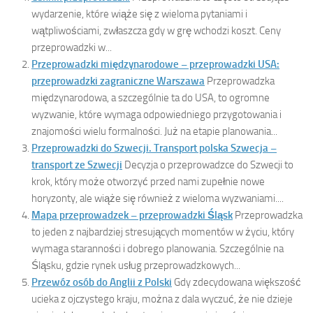
wydarzenie, które wiąże się z wieloma pytaniami i
wątpliwościami, zwłaszcza gdy w grę wchodzi koszt. Ceny
przeprowadzki w...
Przeprowadzki międzynarodowe – przeprowadzki USA:
przeprowadzki zagraniczne Warszawa
Przeprowadzka
międzynarodowa, a szczególnie ta do USA, to ogromne
wyzwanie, które wymaga odpowiedniego przygotowania i
znajomości wielu formalności. Już na etapie planowania...
Przeprowadzki do Szwecji. Transport polska Szwecja –
transport ze Szwecji
Decyzja o przeprowadzce do Szwecji to
krok, który może otworzyć przed nami zupełnie nowe
horyzonty, ale wiąże się również z wieloma wyzwaniami....
Mapa przeprowadzek – przeprowadzki Śląsk
Przeprowadzka
to jeden z najbardziej stresujących momentów w życiu, który
wymaga staranności i dobrego planowania. Szczególnie na
Śląsku, gdzie rynek usług przeprowadzkowych...
Przewóz osób do Anglii z Polski
Gdy zdecydowana większość
ucieka z ojczystego kraju, można z dala wyczuć, że nie dzieje