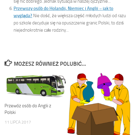
się nic dobrego. Jednak sytuacja w naszej ojczyźnie...
Przewozy osób do Holandii, Niemiec i Anglii – jak to
wygląda?
Nie dość, że większa część młodych ludzi od razu
po szkole decyduje się na opuszczenie granic Polski, to dziś
niejednokrotnie całe rodziny...
MOŻESZ RÓWNIEŻ POLUBIĆ…
Przewóz osób do Anglii z
Polski
11 LIPCA 2017