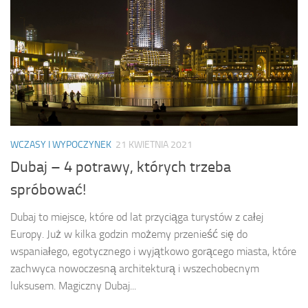
WCZASY I WYPOCZYNEK
21 KWIETNIA 2021
Dubaj – 4 potrawy, których trzeba
spróbować!
Dubaj to miejsce, które od lat przyciąga turystów z całej
Europy. Już w kilka godzin możemy przenieść się do
wspaniałego, egotycznego i wyjątkowo gorącego miasta, które
zachwyca nowoczesną architekturą i wszechobecnym
luksusem. Magiczny Dubaj...