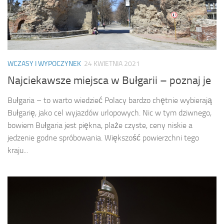
WCZASY I WYPOCZYNEK
24 KWIETNIA 2021
Najciekawsze miejsca w Bułgarii – poznaj je
Bułgaria – to warto wiedzieć Polacy bardzo chętnie wybierają
Bułgarię, jako cel wyjazdów urlopowych. Nic w tym dziwnego,
bowiem Bułgaria jest piękna, plaże czyste, ceny niskie a
jedzenie godne spróbowania. Większość powierzchni tego
kraju...