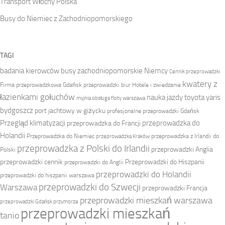
Transport Włochy Polska
Busy do Niemiec z Zachodniopomorskiego
TAGI
badania kierowców
busy zachodniopomorskie Niemcy
Cennik przeprowadzki
kwatery z
Firma przeprowadzkowa
Gdańsk przeprowadzki biur
Hotele i zwiedzanie
łazienkami gołuchów
nauka jazdy toyota yaris
myjnia obsługa floty warszawa
bydgoszcz
port jachtowy w giżycku
profesjonalne przeprowadzki Gdańsk
Przegląd klimatyzacji
przeprowadzka do
przeprowadzka do Francji
Holandii
Przeprowadzka do Niemiec
przeprowadzka z Irlandii do
przeprowadzka Kraków
przeprowadzka z Polski do Irlandii
przeprowadzki Anglia
Polski
przeprowadzki cennik
Przeprowadzki do Hiszpanii
przeprowadzki do Anglii
przeprowadzki do Holandii
przeprowadzki do hiszpanii warszawa
przeprowadzki do Szwecji
Warszawa
przeprowadzki Francja
przeprowadzki mieszkań warszawa
przeprowadzki Gdańsk przymorze
przeprowadzki mieszkań
tanio