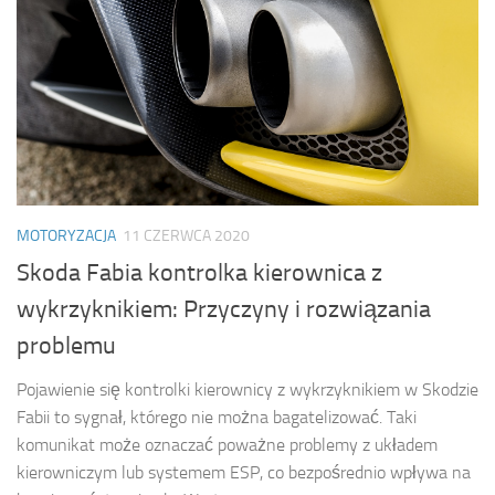
MOTORYZACJA
11 CZERWCA 2020
Skoda Fabia kontrolka kierownica z
wykrzyknikiem: Przyczyny i rozwiązania
problemu
Pojawienie się kontrolki kierownicy z wykrzyknikiem w Skodzie
Fabii to sygnał, którego nie można bagatelizować. Taki
komunikat może oznaczać poważne problemy z układem
kierowniczym lub systemem ESP, co bezpośrednio wpływa na