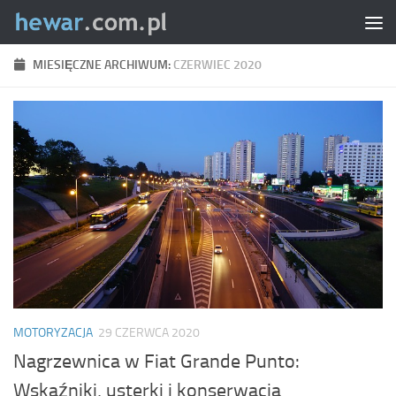
Skip to content
MIESIĘCZNE ARCHIWUM:
CZERWIEC 2020
MOTORYZACJA
29 CZERWCA 2020
Nagrzewnica w Fiat Grande Punto:
Wskaźniki, usterki i konserwacja