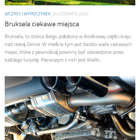
WCZASY I WYPOCZYNEK
24 CZERWCA 2020
Bruksela ciekawe miejsca
Bruksela, to stolica Belgii, położona w środkowej części kraju
nad rzeką Zenne. W mieście tym jest bardzo wiele ciekawych
miejsc, które z pewnością powinny być odwiedzone przez
każdego turystę. Pierwszym z nich jest Wielki...