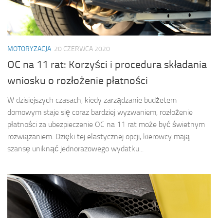
MOTORYZACJA
20 CZERWCA 2020
OC na 11 rat: Korzyści i procedura składania
wniosku o rozłożenie płatności
W dzisiejszych czasach, kiedy zarządzanie budżetem
domowym staje się coraz bardziej wyzwaniem, rozłożenie
płatności za ubezpieczenie OC na 11 rat może być świetnym
rozwiązaniem. Dzięki tej elastycznej opcji, kierowcy mają
szansę uniknąć jednorazowego wydatku...