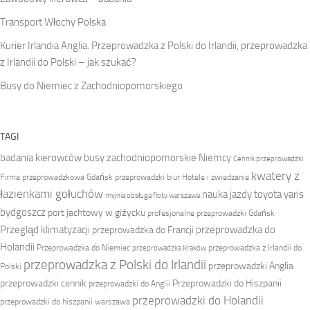
Transport Włochy Polska
Kurier Irlandia Anglia. Przeprowadzka z Polski do Irlandii, przeprowadzka
z Irlandii do Polski – jak szukać?
Busy do Niemiec z Zachodniopomorskiego
TAGI
badania kierowców
busy zachodniopomorskie Niemcy
Cennik przeprowadzki
kwatery z
Firma przeprowadzkowa
Gdańsk przeprowadzki biur
Hotele i zwiedzanie
łazienkami gołuchów
nauka jazdy toyota yaris
myjnia obsługa floty warszawa
bydgoszcz
port jachtowy w giżycku
profesjonalne przeprowadzki Gdańsk
Przegląd klimatyzacji
przeprowadzka do
przeprowadzka do Francji
Holandii
Przeprowadzka do Niemiec
przeprowadzka z Irlandii do
przeprowadzka Kraków
przeprowadzka z Polski do Irlandii
przeprowadzki Anglia
Polski
przeprowadzki cennik
Przeprowadzki do Hiszpanii
przeprowadzki do Anglii
przeprowadzki do Holandii
przeprowadzki do hiszpanii warszawa