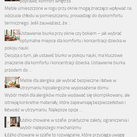
poprawić komfort wnętrza
Meble umieszczone w rogu przy oknie mogą znacząco wpływać na
odczucie chłodu w pomieszczeniu, prowadząc do dyskomfortu
termicznego. Jeśli zauważasz, że …
Ustawienie biurka przy oknie czy bokiem – jak wybrać
optymalne miejsce dla komfortu i koncentracji dziecka w
pokoju nauki
Decyzja o tym, jak ustawić biurko w pokoju nauki, ma kluczowe
znaczenie dla komfortu i koncentracji dziecka. Ustawienie biurka
przodem do …
Meble dla alergika: jak wybrać bezpieczne i łatwe w
utrzymaniu hipoalergiczne wyposażenie domu
Wybór mebli dla alergików może wydawać się skomplikowany, ale
istnieją konkretne materiały, które zapewniają bezpieczeństwo i
łatwość w utrzymaniu. Najlepsze opcje …
Łóżko chowane w szafie: praktyczne zalety, ograniczenia i
wybór najlepszego mechanizmu
Łóżko chowane w szafie to rozwiązanie, które przyciąga uwagę