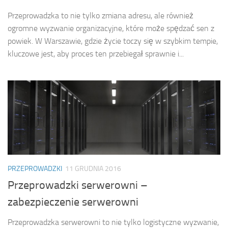
Przeprowadzka to nie tylko zmiana adresu, ale również
ogromne wyzwanie organizacyjne, które może spędzać sen z
powiek. W Warszawie, gdzie życie toczy się w szybkim tempie,
kluczowe jest, aby proces ten przebiegał sprawnie i...
PRZEPROWADZKI
11 GRUDNIA 2016
Przeprowadzki serwerowni –
zabezpieczenie serwerowni
Przeprowadzka serwerowni to nie tylko logistyczne wyzwanie,