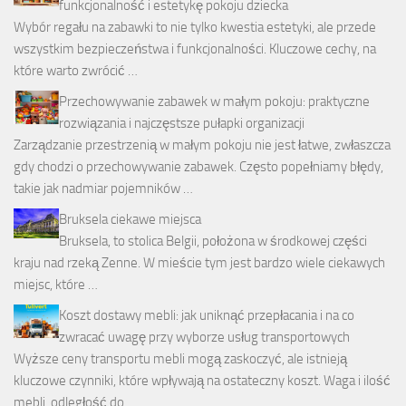
funkcjonalność i estetykę pokoju dziecka
Wybór regału na zabawki to nie tylko kwestia estetyki, ale przede
wszystkim bezpieczeństwa i funkcjonalności. Kluczowe cechy, na
które warto zwrócić …
Przechowywanie zabawek w małym pokoju: praktyczne
rozwiązania i najczęstsze pułapki organizacji
Zarządzanie przestrzenią w małym pokoju nie jest łatwe, zwłaszcza
gdy chodzi o przechowywanie zabawek. Często popełniamy błędy,
takie jak nadmiar pojemników …
Bruksela ciekawe miejsca
Bruksela, to stolica Belgii, położona w środkowej części
kraju nad rzeką Zenne. W mieście tym jest bardzo wiele ciekawych
miejsc, które …
Koszt dostawy mebli: jak uniknąć przepłacania i na co
zwracać uwagę przy wyborze usług transportowych
Wyższe ceny transportu mebli mogą zaskoczyć, ale istnieją
kluczowe czynniki, które wpływają na ostateczny koszt. Waga i ilość
mebli, odległość do …