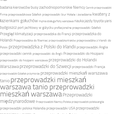
badania kierowców
busy zachodniopomorskie Niemcy
Cennik przeprowadzki
kwatery z
Firma przeprowadzkowa
Gdańsk przeprowadzki biur
Hotele i zwiedzanie
łazienkami gołuchów
nauka jazdy toyota yaris
myjnia obsługa floty warszawa
bydgoszcz
port jachtowy w giżycku
profesjonalne przeprowadzki Gdańsk
Przegląd klimatyzacji
przeprowadzka do
przeprowadzka do Francji
Holandii
Przeprowadzka do Niemiec
przeprowadzka z Irlandii do
przeprowadzka Kraków
przeprowadzka z Polski do Irlandii
przeprowadzki Anglia
Polski
przeprowadzki cennik
Przeprowadzki do Hiszpanii
przeprowadzki do Anglii
przeprowadzki do Holandii
przeprowadzki do hiszpanii warszawa
przeprowadzki do Szwecji
Warszawa
przeprowadzki Francja
przeprowadzki mieszkań warszawa
przeprowadzki Gdańsk przymorze
przeprowadzki mieszkań
tanio
warszawa tanio przeprowadzki
mieszkań warszawa
Przeprowadzki
międzynarodowe
Przeprowadzki Niemcy Polska
przeprowadzki polska anglia
przeprowadzki
przeprowadzki polska Holandia
przeprowadzki USA