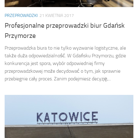
PRZEPROWADZKI
21 KWIETNIA 2017
Profesjonalne przeprowadzki biur Gdańsk
Przymorze
Przeprowadzka biura to nie tylko wyzwanie logistyczne, ale
także duża odpowiedzialność. W Gdańsku Przymorzu, gdzie
konkurencja jest spora, wybór odpowiedniej firmy
przeprowadzkowej może decydować o tym, jak sprawnie
przebiegnie cały proces. Zanim podejmiesz decyzję,...