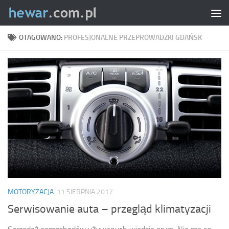
Skip to content
OTAGOWANO:
PROFESJONALNE PRZEPROWADZKI GDAŃSK
MOTORYZACJA
11 SIERPNIA 2017
Serwisowanie auta – przegląd klimatyzacji