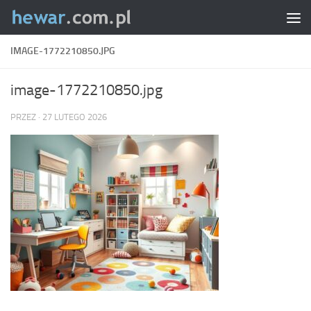
Skip to content
IMAGE-1772210850.JPG
image-1772210850.jpg
PRZEZ
·
27 LUTEGO 2026