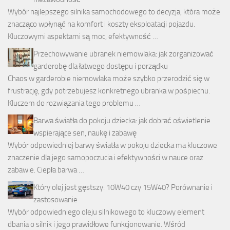
Wybór najlepszego silnika samochodowego to decyzja, która może
znacząco wpłynąć na komfort i koszty eksploatacji pojazdu.
Kluczowymi aspektami są moc, efektywność …
Przechowywanie ubranek niemowlaka: jak zorganizować
garderobę dla łatwego dostępu i porządku
Chaos w garderobie niemowlaka może szybko przerodzić się w
frustrację, gdy potrzebujesz konkretnego ubranka w pośpiechu.
Kluczem do rozwiązania tego problemu …
Barwa światła do pokoju dziecka: jak dobrać oświetlenie
wspierające sen, naukę i zabawę
Wybór odpowiedniej barwy światła w pokoju dziecka ma kluczowe
znaczenie dla jego samopoczucia i efektywności w nauce oraz
zabawie. Ciepła barwa …
Który olej jest gęstszy: 10W40 czy 15W40? Porównanie i
zastosowanie
Wybór odpowiedniego oleju silnikowego to kluczowy element
dbania o silnik i jego prawidłowe funkcjonowanie. Wśród