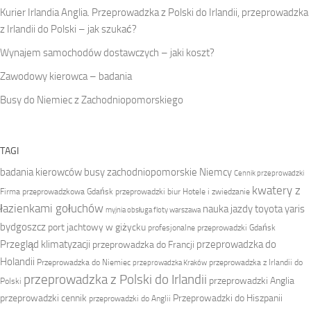
Kurier Irlandia Anglia. Przeprowadzka z Polski do Irlandii, przeprowadzka
z Irlandii do Polski – jak szukać?
Wynajem samochodów dostawczych – jaki koszt?
Zawodowy kierowca – badania
Busy do Niemiec z Zachodniopomorskiego
TAGI
badania kierowców
busy zachodniopomorskie Niemcy
Cennik przeprowadzki
kwatery z
Firma przeprowadzkowa
Gdańsk przeprowadzki biur
Hotele i zwiedzanie
łazienkami gołuchów
nauka jazdy toyota yaris
myjnia obsługa floty warszawa
bydgoszcz
port jachtowy w giżycku
profesjonalne przeprowadzki Gdańsk
Przegląd klimatyzacji
przeprowadzka do
przeprowadzka do Francji
Holandii
Przeprowadzka do Niemiec
przeprowadzka z Irlandii do
przeprowadzka Kraków
przeprowadzka z Polski do Irlandii
przeprowadzki Anglia
Polski
przeprowadzki cennik
Przeprowadzki do Hiszpanii
przeprowadzki do Anglii