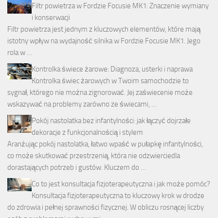
Filtr powietrza w Fordzie Focusie MK1: Znaczenie wymiany
i konserwacji
Filtr powietrza jest jednym z kluczowych elementów, które mają
istotny wpływ na wydajność silnika w Fordzie Focusie MK1. Jego
rola w …
Kontrolka świece żarowe: Diagnoza, usterki i naprawa
Kontrolka świec żarowych w Twoim samochodzie to
sygnał, którego nie można zignorować. Jej zaświecenie może
wskazywać na problemy zarówno ze świecami, …
Pokój nastolatka bez infantylności: jak łączyć dojrzałe
dekoracje z funkcjonalnością i stylem
Aranżując pokój nastolatka, łatwo wpaść w pułapkę infantylności,
co może skutkować przestrzenią, która nie odzwierciedla
dorastających potrzeb i gustów. Kluczem do …
Co to jest konsultacja fizjoterapeutyczna i jak może pomóc?
Konsultacja fizjoterapeutyczna to kluczowy krok w drodze
do zdrowia i pełnej sprawności fizycznej. W obliczu rosnącej liczby