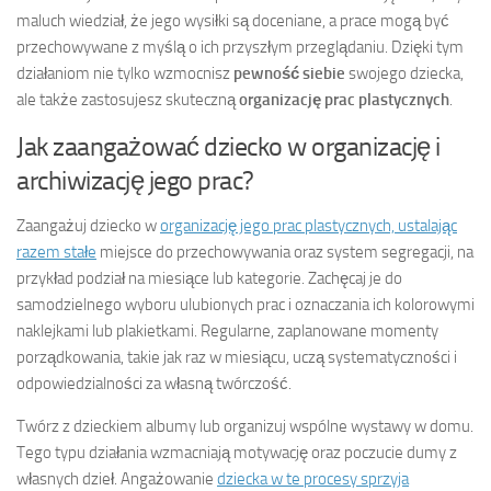
maluch wiedział, że jego wysiłki są doceniane, a prace mogą być
przechowywane z myślą o ich przyszłym przeglądaniu. Dzięki tym
działaniom nie tylko wzmocnisz
pewność siebie
swojego dziecka,
ale także zastosujesz skuteczną
organizację prac plastycznych
.
Jak zaangażować dziecko w organizację i
archiwizację jego prac?
Zaangażuj dziecko w
organizację jego prac plastycznych, ustalając
razem stałe
miejsce do przechowywania oraz system segregacji, na
przykład podział na miesiące lub kategorie. Zachęcaj je do
samodzielnego wyboru ulubionych prac i oznaczania ich kolorowymi
naklejkami lub plakietkami. Regularne, zaplanowane momenty
porządkowania, takie jak raz w miesiącu, uczą systematyczności i
odpowiedzialności za własną twórczość.
Twórz z dzieckiem albumy lub organizuj wspólne wystawy w domu.
Tego typu działania wzmacniają motywację oraz poczucie dumy z
własnych dzieł. Angażowanie
dziecka w te procesy sprzyja