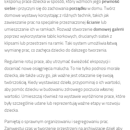
Eksponuj prace dziecka w sposób, który wzmocni jego
pewność
siebie
i przyczyni się do zachowania
porządku
w domu. Twórz
domowe wystawy korzystając z różnych technik, takich jak
zawieszanie prac na specjalnie przeznaczonej
ścianie
lub
umieszczanie ich w ramkach. Rozważ stworzenie
domowej galerii
poprzez wykorzystanie tablic korkowych, drucianych siatek z
klipsami lub przestrzeni na ramki. Taki system umożliwia łatwą
wymianę prac, co zachęca dziecko do dalszego tworzenia.
Regularnie rotuj prace, aby utrzymać świeżość ekspozycji i
doceniać nowe osiągnięcia malucha. To nie tylko podnosi morale
dziecka, ale także uczy go, jak ważne jest otaczanie się swoją
twórczością. Kiedy wystawiasz dzieła, przypominaj o ich wartości,
aby pomóc dziecku w budowaniu zdrowego poczucia własnej
wartości. Umieszczaj również na wystawie wyróżnione prace, które
były szczególnie udane lub reprezentują ważne etapy w rozwoju
dziecka.
Pamiętaj o sprawnym organizowaniu i segregowaniu prac.
Zainwestuj czas w tworzenie przestrzeni na archiwizację dzieł, aby