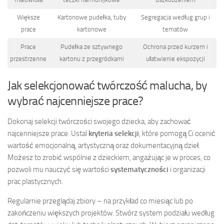
Większe
Kartonowe pudełka, tuby
Segregacja według grup i
prace
kartonowe
tematów
Prace
Pudełka ze sztywnego
Ochrona przed kurzem i
przestrzenne
kartonu z przegródkami
ułatwienie ekspozycji
Jak selekcjonować twórczość malucha, by
wybrać najcenniejsze prace?
Dokonaj selekcji twórczości swojego dziecka, aby zachować
najcenniejsze prace. Ustal
kryteria selekcji
, które pomogą Ci ocenić
wartość emocjonalną, artystyczną oraz dokumentacyjną dzieł.
Możesz to zrobić wspólnie z dzieckiem, angażując je w proces, co
pozwoli mu nauczyć się wartości
systematyczności
i organizacji
prac plastycznych.
Regularnie przeglądaj zbiory – na przykład co miesiąc lub po
zakończeniu większych projektów. Stwórz system podziału według