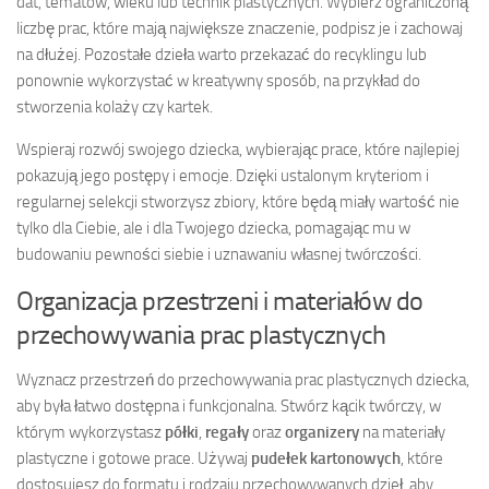
dat, tematów, wieku lub technik plastycznych. Wybierz ograniczoną
liczbę prac, które mają największe znaczenie, podpisz je i zachowaj
na dłużej. Pozostałe dzieła warto przekazać do recyklingu lub
ponownie wykorzystać w kreatywny sposób, na przykład do
stworzenia kolaży czy kartek.
Wspieraj rozwój swojego dziecka, wybierając prace, które najlepiej
pokazują jego postępy i emocje. Dzięki ustalonym kryteriom i
regularnej selekcji stworzysz zbiory, które będą miały wartość nie
tylko dla Ciebie, ale i dla Twojego dziecka, pomagając mu w
budowaniu pewności siebie i uznawaniu własnej twórczości.
Organizacja przestrzeni i materiałów do
przechowywania prac plastycznych
Wyznacz przestrzeń do przechowywania prac plastycznych dziecka,
aby była łatwo dostępna i funkcjonalna. Stwórz kącik twórczy, w
którym wykorzystasz
półki
,
regały
oraz
organizery
na materiały
plastyczne i gotowe prace. Używaj
pudełek kartonowych
, które
dostosujesz do formatu i rodzaju przechowywanych dzieł, aby