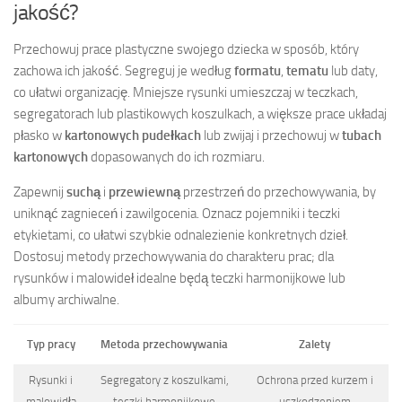
jakość?
Przechowuj prace plastyczne swojego dziecka w sposób, który
zachowa ich jakość. Segreguj je według
formatu
,
tematu
lub daty,
co ułatwi organizację. Mniejsze rysunki umieszczaj w teczkach,
segregatorach lub plastikowych koszulkach, a większe prace układaj
płasko w
kartonowych pudełkach
lub zwijaj i przechowuj w
tubach
kartonowych
dopasowanych do ich rozmiaru.
Zapewnij
suchą
i
przewiewną
przestrzeń do przechowywania, by
uniknąć zagnieceń i zawilgocenia. Oznacz pojemniki i teczki
etykietami, co ułatwi szybkie odnalezienie konkretnych dzieł.
Dostosuj metody przechowywania do charakteru prac; dla
rysunków i malowideł idealne będą teczki harmonijkowe lub
albumy archiwalne.
Typ pracy
Metoda przechowywania
Zalety
Rysunki i
Segregatory z koszulkami,
Ochrona przed kurzem i
malowidła
teczki harmonijkowe
uszkodzeniem