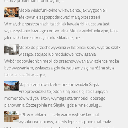
osób z problemami ruchowymi, …
Meble wielofunkcyjne w kawalerce: jak wygodnie i
efektywnie zagospodarować małą przestrzeń
W małych przestrzeniach, takich jak kawalerki, kluczowe jest
wykorzystanie każdego centymetra. Meble wielofunkcyjne, takie
jak rozkładane sofy czy biurka składane, nie …
Meble do przechowywania w łazience: kiedy wybrać szafki
wiszące, stojące lub modułowe rozwiązania
Wybór odpowiednich mebli do przechowywania w łazience może
być wyzwaniem, zwłaszcza gdy decydujemy się na różne style,
takie jak szafki wiszące, …
Mapa przeprowadzek – przeprowadzki Śląsk
Przeprowadzka to jeden z najbardziej stresujących
momentów w życiu, który wymaga staranności i dobrego
planowania. Szczególnie na Śląsku, gdzie rynek usług …
HPL w meblach – kiedy warto wybrać laminat
wysokociśnieniowy, a kiedy lepsze są inne materiały