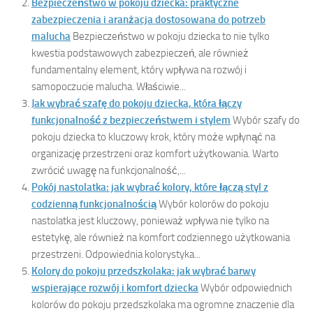
Bezpieczeństwo w pokoju dziecka: praktyczne
zabezpieczenia i aranżacja dostosowana do potrzeb
malucha
Bezpieczeństwo w pokoju dziecka to nie tylko
kwestia podstawowych zabezpieczeń, ale również
fundamentalny element, który wpływa na rozwój i
samopoczucie malucha. Właściwie...
Jak wybrać szafę do pokoju dziecka, która łączy
funkcjonalność z bezpieczeństwem i stylem
Wybór szafy do
pokoju dziecka to kluczowy krok, który może wpłynąć na
organizację przestrzeni oraz komfort użytkowania. Warto
zwrócić uwagę na funkcjonalność,...
Pokój nastolatka: jak wybrać kolory, które łączą styl z
codzienną funkcjonalnością
Wybór kolorów do pokoju
nastolatka jest kluczowy, ponieważ wpływa nie tylko na
estetykę, ale również na komfort codziennego użytkowania
przestrzeni. Odpowiednia kolorystyka...
Kolory do pokoju przedszkolaka: jak wybrać barwy
wspierające rozwój i komfort dziecka
Wybór odpowiednich
kolorów do pokoju przedszkolaka ma ogromne znaczenie dla