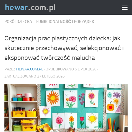
Skip to content
POKÓJ DZIECKA – FUNKCJONALNOŚĆ I PORZĄDEK
Organizacja prac plastycznych dziecka: jak
skutecznie przechowywać, selekcjonować i
eksponować twórczość malucha
PRZEZ
HEWAR.COM.PL
· OPUBLIKOWANO
5 LIPCA 2026
·
ZAKTUALIZOWANO
27 LUTEGO 2026