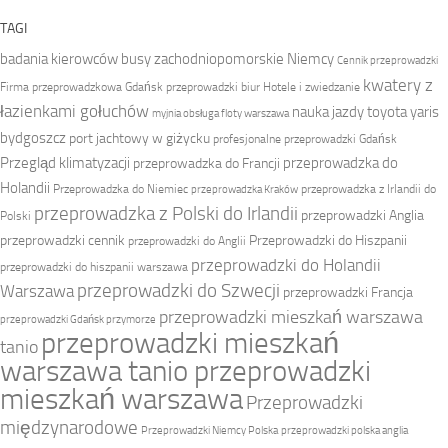
TAGI
badania kierowców
busy zachodniopomorskie Niemcy
Cennik przeprowadzki
kwatery z
Firma przeprowadzkowa
Gdańsk przeprowadzki biur
Hotele i zwiedzanie
łazienkami gołuchów
nauka jazdy toyota yaris
myjnia obsługa floty warszawa
bydgoszcz
port jachtowy w giżycku
profesjonalne przeprowadzki Gdańsk
Przegląd klimatyzacji
przeprowadzka do
przeprowadzka do Francji
Holandii
Przeprowadzka do Niemiec
przeprowadzka z Irlandii do
przeprowadzka Kraków
przeprowadzka z Polski do Irlandii
przeprowadzki Anglia
Polski
przeprowadzki cennik
Przeprowadzki do Hiszpanii
przeprowadzki do Anglii
przeprowadzki do Holandii
przeprowadzki do hiszpanii warszawa
przeprowadzki do Szwecji
Warszawa
przeprowadzki Francja
przeprowadzki mieszkań warszawa
przeprowadzki Gdańsk przymorze
przeprowadzki mieszkań
tanio
warszawa tanio przeprowadzki
mieszkań warszawa
Przeprowadzki
międzynarodowe
Przeprowadzki Niemcy Polska
przeprowadzki polska anglia