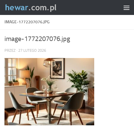
Skip to content
IMAGE-1772207076.JPG
image-1772207076.jpg
PRZEZ
·
27 LUTEGO 2026