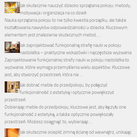
Jak skutecznie nauczyć dziecko sprzątania pokoju: metody,
motywacja i organizacja na co dzień
Nauka sprzątania pokoju to nie tylko kwestia porządku, ale także
kształtowania nawyków odpowiedzialności u dziecka. Kluczowym
elementem jest znalezienie skutecznych metod, …
Jak zaprojektować funkcjonalną strefę nauki w pokoju
nastolatka – praktyczne wskazówki i najczęstsze wyzwania
Zaprojektowanie funkcjonalnej strefy nauki w pokoju nastolatka to
wyzwanie, które wymaga przemyślenia wielu aspektów. Kluczowe
jest, aby stworzyć przestrzeń, która nie …
Jak dobrać meble do przedpokoju, by połączyć
funkcjonalność z estetyką i optycznie powiększyć
przestrzeń
Dobierając meble do przedpokoju, kluczowe jest, aby łączyły one
funkcjonalność z estetyką, a także optycznie powiększały
przestrzeń. Możesz osiągnąć to, wybierając …
Jak skutecznie ocieplić zimną ścianę od wewnątrz, unikając