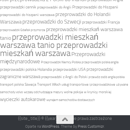
przeprowadzki cennik
Przeprowadzki do Hiszpanii
przeprowadzki do Anglii
przeprowadzki do Holandii
przeprowadzki do hiszpanii warszawa
przeprowadzki do Szwecji
Warszawa
przeprowadzki Francja
przeprowadzki mieszkań warszawa
przeprowadzki Gdańsk przymorze
przeprowadzki mieszkań
tanio
warszawa tanio przeprowadzki
mieszkań warszawa
Przeprowadzki
międzynarodowe
Przeprowadzki Niemcy Polska
przeprowadzki polska anglia
przeprowadzki
przeprowadzki polska Holandia
przeprowadzki USA
zagraniczne warszawa
przeprowadzki z Anglii do Polski
przewóz osób anglia polska
transport polska Szwecja
Transport Włoch
usługi transportowe i przeprowadzkowe
używane
wolne pokoje w krynicy morskiej
samochody volvo
wczasy odchudzające mazury
wycieczki autokarowe
wynajem samochodów dostawczych
{{site_title}} © {{year}}. Wszelkie prawa zastrzeżone
Oparte na
WordPress
. Theme by
Press Customizr
.