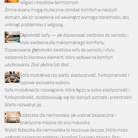
wilgoci i mostków termicznych
Zimne ściany mogą skutecznie obniżać komfort w naszych
domach, ale ich ocieplenie od wewnątrz wymaga staranności, aby
uniknąć problemów z wilgocią …
Głębokość sofy — jak dopasować siedzisko do wzrostu i
stylu siedzenia dla maksymalnego komfortu
Dopasowanie głębokości siedziska sofy do wzrostu i stylu
siedzenia to kluczowy element, który wpływa na komfort
użytkowania. Zbyt płytkie lub zbyt …
Sofa modułowa czy warto: elastyczność, funkcjonalność i
typowe wyzwania wyboru
Sofa modułowa to rozwiązanie, które łączy w sobie elastyczność i
funkcjonalność, dostosowując się do różnych potrzeb i przestrzeni.
Warto rozważyć jej …
Łóżeczko dla niemowlaka: jak wybrać bezpieczne i
praktyczne miejsce do snu maluszka
Wybór łóżeczka dla niemowlaka to kluczowa decyzja, która może
wpłynąć na bezpieczeństwo i komfort Twojego dziecka. Przy