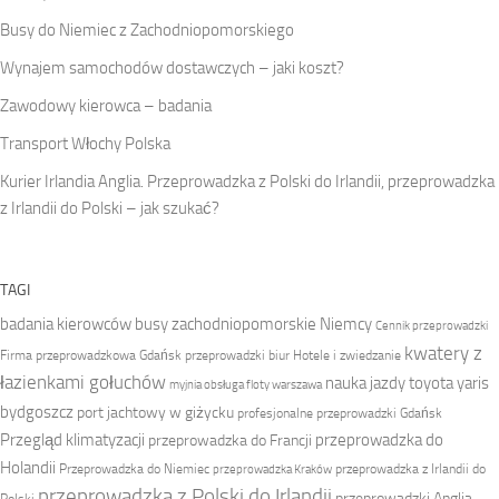
Busy do Niemiec z Zachodniopomorskiego
Wynajem samochodów dostawczych – jaki koszt?
Zawodowy kierowca – badania
Transport Włochy Polska
Kurier Irlandia Anglia. Przeprowadzka z Polski do Irlandii, przeprowadzka
z Irlandii do Polski – jak szukać?
TAGI
badania kierowców
busy zachodniopomorskie Niemcy
Cennik przeprowadzki
kwatery z
Firma przeprowadzkowa
Gdańsk przeprowadzki biur
Hotele i zwiedzanie
łazienkami gołuchów
nauka jazdy toyota yaris
myjnia obsługa floty warszawa
bydgoszcz
port jachtowy w giżycku
profesjonalne przeprowadzki Gdańsk
Przegląd klimatyzacji
przeprowadzka do
przeprowadzka do Francji
Holandii
Przeprowadzka do Niemiec
przeprowadzka z Irlandii do
przeprowadzka Kraków
przeprowadzka z Polski do Irlandii
przeprowadzki Anglia
Polski