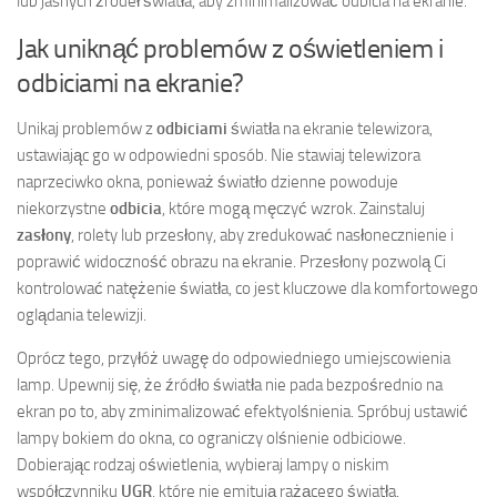
lub jasnych źródeł światła, aby zminimalizować odbicia na ekranie.
Jak uniknąć problemów z oświetleniem i
odbiciami na ekranie?
Unikaj problemów z
odbiciami
światła na ekranie telewizora,
ustawiając go w odpowiedni sposób. Nie stawiaj telewizora
naprzeciwko okna, ponieważ światło dzienne powoduje
niekorzystne
odbicia
, które mogą męczyć wzrok. Zainstaluj
zasłony
, rolety lub przesłony, aby zredukować nasłonecznienie i
poprawić widoczność obrazu na ekranie. Przesłony pozwolą Ci
kontrolować natężenie światła, co jest kluczowe dla komfortowego
oglądania telewizji.
Oprócz tego, przyłóż uwagę do odpowiedniego umiejscowienia
lamp. Upewnij się, że źródło światła nie pada bezpośrednio na
ekran po to, aby zminimalizować efektyolśnienia. Spróbuj ustawić
lampy bokiem do okna, co ograniczy olśnienie odbiciowe.
Dobierając rodzaj oświetlenia, wybieraj lampy o niskim
współczynniku
UGR
, które nie emitują rażącego światła.