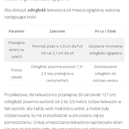
Aby obliczyć
odległość
telewizora od miejsca oglądania, wykonaj
następujące kroki:
Parametr
Zalecenie
Po co / Efekt
Przekątna
Pomnóż przez 4-4,5 cm dla Full
Uzyskanie minimalnej
ekranu (w
HD lub 2,1 cm dla 4K
odległości oglądania
calach)
Odległość powinna wynosić 1,5–
Dostosowanie
Prosta
2,5 razy przekątna w
odległości do
zasada
centymetrach
rozmiaru ekranu
Przykładowo, dla telewizora o przekątnej 50 cali (około 127 cm)
odległość powinna wynosić od 2 do 3,5 metra. Ustaw telewizor w
taki sposób, aby każdy widz miał dobry widok, a meble były
rozplanowane, by nie przeszkadzać w poruszaniu się po
pomieszczeniu. Unikaj umieszczania telewizora naprzeciwko okien