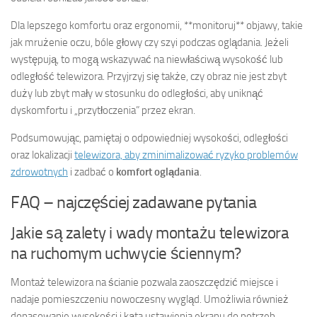
Dla lepszego komfortu oraz ergonomii, **monitoruj** objawy, takie
jak mrużenie oczu, bóle głowy czy szyi podczas oglądania. Jeżeli
występują, to mogą wskazywać na niewłaściwą wysokość lub
odległość telewizora. Przyjrzyj się także, czy obraz nie jest zbyt
duży lub zbyt mały w stosunku do odległości, aby uniknąć
dyskomfortu i „przytłoczenia” przez ekran.
Podsumowując, pamiętaj o odpowiedniej wysokości, odległości
oraz lokalizacji
telewizora, aby zminimalizować ryzyko problemów
zdrowotnych
i zadbać o
komfort oglądania
.
FAQ – najczęściej zadawane pytania
Jakie są zalety i wady montażu telewizora
na ruchomym uchwycie ściennym?
Montaż telewizora na ścianie pozwala zaoszczędzić miejsce i
nadaje pomieszczeniu nowoczesny wygląd. Umożliwia również
dopasowanie wysokości i kąta ustawienia ekranu do potrzeb