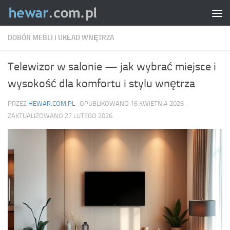
Skip to content
DOBÓR MEBLI I UKŁAD WNĘTRZA
Telewizor w salonie — jak wybrać miejsce i
wysokość dla komfortu i stylu wnętrza
PRZEZ
HEWAR.COM.PL
· OPUBLIKOWANO
16 KWIETNIA 2026
·
ZAKTUALIZOWANO
27 LUTEGO 2026