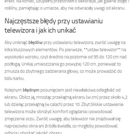
efekt. Na koniec, uzupełnij przestrzeń o dekoracje, jak galerie zdjęć i
rośliny, pamiętając o umiarze, aby nie odwracały uwagi od ekranu.
Najczęstsze błędy przy ustawianiu
telewizora i jak ich unikać
Aby uniknąć
błędów
przy ustawianiu telewizora, zwróć uwagę na
kilka kluczowych elementów. Po pierwsze, **ustaw telewizor** na
wysokości wzroku, czyli średnio na poziomie od 95 do 120 cm nad
podłogą. Unikaj umieszczania go powyżej 120 cm, ponieważ to
zmusza do zbytniego zadzierania głowy, co może prowadzić do
bólu karku.
Kolejnym
błędnym
posunięciem jest niewłaściwa odległość od
ekranu. Oblicz ją, mnożąc przekątną ekranu (w cm) przez około 4,2
lub dzieląc przekątną (w calach) przez 10. Zbyt bliskie ustawienie
telewizora może obniżyć komfort oglądania i powodować
zmęczenie oczu. Zwróć uwagę, aby telewizor nie znajdował się
naprzeciwko okna ani źródła światła, co mogłoby powodować
odbicia i obniżać jakość obrazu.