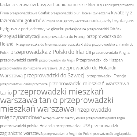
badania kierowców
busy zachodniopomorskie Niemcy
Cennik przeprowadzki
kwatery z
Firma przeprowadzkowa
Gdańsk przeprowadzki biur
Hotele i zwiedzanie
łazienkami gołuchów
nauka jazdy toyota yaris
myjnia obsługa floty warszawa
bydgoszcz
port jachtowy w giżycku
profesjonalne przeprowadzki Gdańsk
Przegląd klimatyzacji
przeprowadzka do
przeprowadzka do Francji
Holandii
Przeprowadzka do Niemiec
przeprowadzka z Irlandii do
przeprowadzka Kraków
przeprowadzka z Polski do Irlandii
przeprowadzki Anglia
Polski
przeprowadzki cennik
Przeprowadzki do Hiszpanii
przeprowadzki do Anglii
przeprowadzki do Holandii
przeprowadzki do hiszpanii warszawa
przeprowadzki do Szwecji
Warszawa
przeprowadzki Francja
przeprowadzki mieszkań warszawa
przeprowadzki Gdańsk przymorze
przeprowadzki mieszkań
tanio
warszawa tanio przeprowadzki
mieszkań warszawa
Przeprowadzki
międzynarodowe
Przeprowadzki Niemcy Polska
przeprowadzki polska anglia
przeprowadzki
przeprowadzki polska Holandia
przeprowadzki USA
zagraniczne warszawa
przeprowadzki z Anglii do Polski
przewóz osób anglia polska