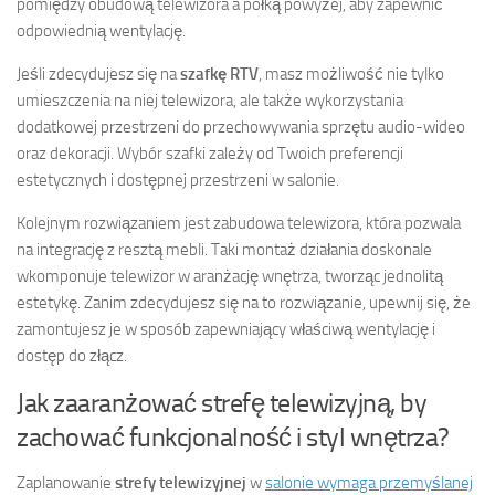
pomiędzy obudową telewizora a półką powyżej, aby zapewnić
odpowiednią wentylację.
Jeśli zdecydujesz się na
szafkę RTV
, masz możliwość nie tylko
umieszczenia na niej telewizora, ale także wykorzystania
dodatkowej przestrzeni do przechowywania sprzętu audio-wideo
oraz dekoracji. Wybór szafki zależy od Twoich preferencji
estetycznych i dostępnej przestrzeni w salonie.
Kolejnym rozwiązaniem jest zabudowa telewizora, która pozwala
na integrację z resztą mebli. Taki montaż działania doskonale
wkomponuje telewizor w aranżację wnętrza, tworząc jednolitą
estetykę. Zanim zdecydujesz się na to rozwiązanie, upewnij się, że
zamontujesz je w sposób zapewniający właściwą wentylację i
dostęp do złącz.
Jak zaaranżować strefę telewizyjną, by
zachować funkcjonalność i styl wnętrza?
Zaplanowanie
strefy telewizyjnej
w
salonie wymaga przemyślanej