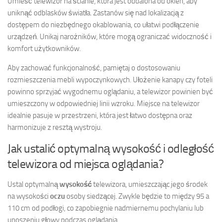
Umieść telewizor na ścianie, która jest oddalona od okien, aby
uniknąć odblasków światła. Zastanów się nad lokalizacją z
dostępem do niezbędnego okablowania, co ułatwi podłączenie
urządzeń. Unikaj narożników, które mogą ograniczać widoczność i
komfort użytkowników.
Aby zachować funkcjonalność, pamiętaj o dostosowaniu
rozmieszczenia mebli wypoczynkowych. Ułożenie kanapy czy foteli
powinno sprzyjać wygodnemu oglądaniu, a telewizor powinien być
umieszczony w odpowiedniej linii wzroku. Miejsce na telewizor
idealnie pasuje w przestrzeni, która jest łatwo dostępna oraz
harmonizuje z resztą wystroju.
Jak ustalić optymalną wysokość i odległość
telewizora od miejsca oglądania?
Ustal optymalną
wysokość
telewizora, umieszczając jego środek
na wysokości
oczu
osoby siedzącej. Zwykle będzie to między 95 a
110 cm od podłogi, co zapobiegnie nadmiernemu pochylaniu lub
unoszeniu głowy podczas oglądania.