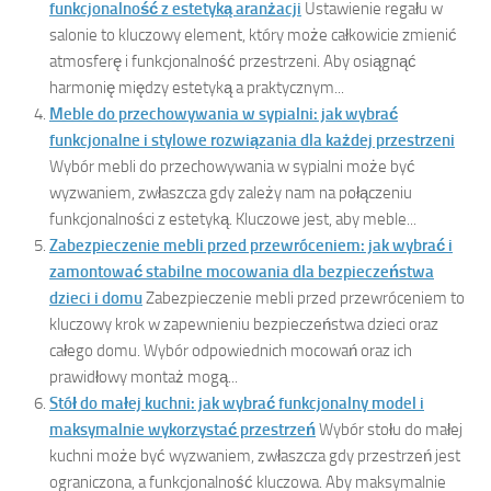
funkcjonalność z estetyką aranżacji
Ustawienie regału w
salonie to kluczowy element, który może całkowicie zmienić
atmosferę i funkcjonalność przestrzeni. Aby osiągnąć
harmonię między estetyką a praktycznym...
Meble do przechowywania w sypialni: jak wybrać
funkcjonalne i stylowe rozwiązania dla każdej przestrzeni
Wybór mebli do przechowywania w sypialni może być
wyzwaniem, zwłaszcza gdy zależy nam na połączeniu
funkcjonalności z estetyką. Kluczowe jest, aby meble...
Zabezpieczenie mebli przed przewróceniem: jak wybrać i
zamontować stabilne mocowania dla bezpieczeństwa
dzieci i domu
Zabezpieczenie mebli przed przewróceniem to
kluczowy krok w zapewnieniu bezpieczeństwa dzieci oraz
całego domu. Wybór odpowiednich mocowań oraz ich
prawidłowy montaż mogą...
Stół do małej kuchni: jak wybrać funkcjonalny model i
maksymalnie wykorzystać przestrzeń
Wybór stołu do małej
kuchni może być wyzwaniem, zwłaszcza gdy przestrzeń jest
ograniczona, a funkcjonalność kluczowa. Aby maksymalnie