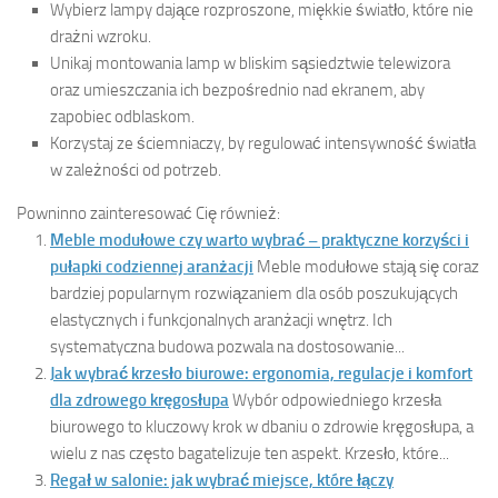
Wybierz lampy dające rozproszone, miękkie światło, które nie
drażni wzroku.
Unikaj montowania lamp w bliskim sąsiedztwie telewizora
oraz umieszczania ich bezpośrednio nad ekranem, aby
zapobiec odblaskom.
Korzystaj ze ściemniaczy, by regulować intensywność światła
w zależności od potrzeb.
Powninno zainteresować Cię również:
Meble modułowe czy warto wybrać – praktyczne korzyści i
pułapki codziennej aranżacji
Meble modułowe stają się coraz
bardziej popularnym rozwiązaniem dla osób poszukujących
elastycznych i funkcjonalnych aranżacji wnętrz. Ich
systematyczna budowa pozwala na dostosowanie...
Jak wybrać krzesło biurowe: ergonomia, regulacje i komfort
dla zdrowego kręgosłupa
Wybór odpowiedniego krzesła
biurowego to kluczowy krok w dbaniu o zdrowie kręgosłupa, a
wielu z nas często bagatelizuje ten aspekt. Krzesło, które...
Regał w salonie: jak wybrać miejsce, które łączy