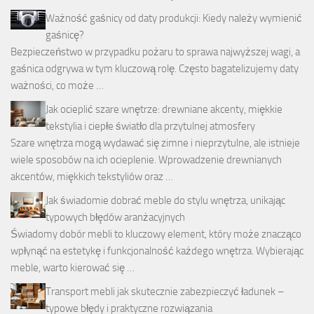
Ważność gaśnicy od daty produkcji: Kiedy należy wymienić
gaśnicę?
Bezpieczeństwo w przypadku pożaru to sprawa najwyższej wagi, a
gaśnica odgrywa w tym kluczową rolę. Często bagatelizujemy daty
ważności, co może …
Jak ocieplić szare wnętrze: drewniane akcenty, miękkie
tekstylia i ciepłe światło dla przytulnej atmosfery
Szare wnętrza mogą wydawać się zimne i nieprzytulne, ale istnieje
wiele sposobów na ich ocieplenie. Wprowadzenie drewnianych
akcentów, miękkich tekstyliów oraz …
Jak świadomie dobrać meble do stylu wnętrza, unikając
typowych błędów aranżacyjnych
Świadomy dobór mebli to kluczowy element, który może znacząco
wpłynąć na estetykę i funkcjonalność każdego wnętrza. Wybierając
meble, warto kierować się …
Transport mebli jak skutecznie zabezpieczyć ładunek –
typowe błędy i praktyczne rozwiązania