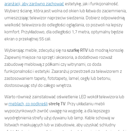
aranżacji, aby zarówno zachować
estetykę, jak i funkcjonalność.
Wybierz ścianę, która jest wolna od okien lub łatwa do zaciemnienia,
umieszczając telewizor naprzeciw siedzenia. Dobierz odpowiednią
wielkość telewizora do odległości oglądania, co pozwoli na lepszy
komfort. Przykładowo, dla odległości 1,7 metra, optymalny będzie
ekran o przekątnej 55 cali.
Wybierając meble, zdecyduj się na
szafkę RTV
lub modną konsolę.
Zapewnij miejsce na sprzęt i akcesoria, a dodatkowo rozważ
zabudowę meblową z półkami czy witrynami, co doda
funkcjonalności i estetyki. Zaaranżuj przestrzeń za telewizorem z
zastosowaniem tapety, fototapety, lamel, cegły lub betonu,
dostosowując styl do całego wnętrza.
Warto również zainstalować oświetlenie LED wokół telewizora lub
w
meblach, co podkreśli
strefę TV
. Przy układaniu mebli
wypoczynkowych zwróć uwagę na wygodę, a dla lepszego
wyodrębnienia strefy użyj dywanu lub lamp. Kable schowaj w
listwach maskujących lub w zabudowie, aby uzyskać schludny