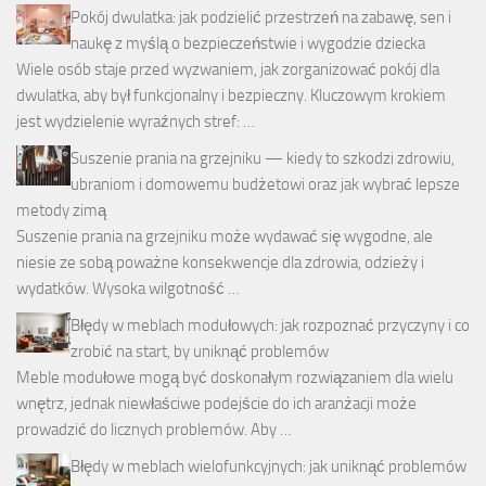
Pokój dwulatka: jak podzielić przestrzeń na zabawę, sen i
naukę z myślą o bezpieczeństwie i wygodzie dziecka
Wiele osób staje przed wyzwaniem, jak zorganizować pokój dla
dwulatka, aby był funkcjonalny i bezpieczny. Kluczowym krokiem
jest wydzielenie wyraźnych stref: …
Suszenie prania na grzejniku — kiedy to szkodzi zdrowiu,
ubraniom i domowemu budżetowi oraz jak wybrać lepsze
metody zimą
Suszenie prania na grzejniku może wydawać się wygodne, ale
niesie ze sobą poważne konsekwencje dla zdrowia, odzieży i
wydatków. Wysoka wilgotność …
Błędy w meblach modułowych: jak rozpoznać przyczyny i co
zrobić na start, by uniknąć problemów
Meble modułowe mogą być doskonałym rozwiązaniem dla wielu
wnętrz, jednak niewłaściwe podejście do ich aranżacji może
prowadzić do licznych problemów. Aby …
Błędy w meblach wielofunkcyjnych: jak uniknąć problemów