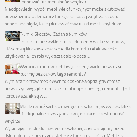
i poprawić funkcjonalność wnętrza
Nieodpowiedni wybór mebli wielofunkcyjnych może skutkować
poważnymi problemami z funkcjonalnością wnętrza. Często
popełniane błędy, takie jak niewłaściwy układ mebli, zbyt duże …
Tłumiki Skoczów. Zadania tłumików
Tłumiki to niezwykle istotne elementy wielu systemów,
które mają kluczowe znaczenie dla komfortu i efektywności
użytkowania. Ich rola wykracza daleko poza …
Wymiana frontów meblowych: kiedy warto odświeżyć
kuchnię bez całkowitego remontu?
Wymiana frontów meblowych to doskonała opcja, gdy chcesz
odświeżyć wygląd kuchni, ale nie planujesz pełnego remontu. Jeśli
korpusy szafek są w …
Meble na nóżkach do małego mieszkania: jak wybrać lekkie
i funkcjonalne rozwiązania zwiększające przestronność
wnętrza
Wybierając meble do małego mieszkania, często stajemy przed
dylematem, jak połączyć estetykę z funkcjonalnością. Meble na