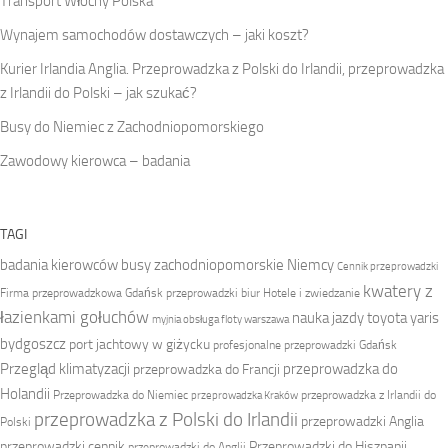
Transport Włochy Polska
Wynajem samochodów dostawczych – jaki koszt?
Kurier Irlandia Anglia. Przeprowadzka z Polski do Irlandii, przeprowadzka
z Irlandii do Polski – jak szukać?
Busy do Niemiec z Zachodniopomorskiego
Zawodowy kierowca – badania
TAGI
badania kierowców
busy zachodniopomorskie Niemcy
Cennik przeprowadzki
kwatery z
Firma przeprowadzkowa
Gdańsk przeprowadzki biur
Hotele i zwiedzanie
łazienkami gołuchów
nauka jazdy toyota yaris
myjnia obsługa floty warszawa
bydgoszcz
port jachtowy w giżycku
profesjonalne przeprowadzki Gdańsk
Przegląd klimatyzacji
przeprowadzka do
przeprowadzka do Francji
Holandii
Przeprowadzka do Niemiec
przeprowadzka z Irlandii do
przeprowadzka Kraków
przeprowadzka z Polski do Irlandii
przeprowadzki Anglia
Polski
przeprowadzki cennik
Przeprowadzki do Hiszpanii
przeprowadzki do Anglii