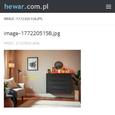
Skip to content
IMAGE-1772205158.JPG
image-1772205158.jpg
PRZEZ
·
27 LUTEGO 2026