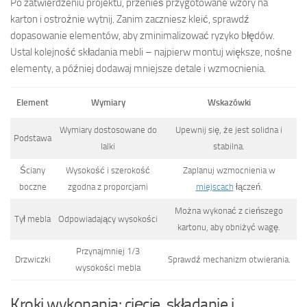
Po zatwierdzeniu projektu, przenieś przygotowane wzory na
karton i ostrożnie wytnij. Zanim zaczniesz kleić, sprawdź
dopasowanie elementów, aby zminimalizować ryzyko błędów.
Ustal kolejność składania mebli – najpierw montuj większe, nośne
elementy, a później dodawaj mniejsze detale i wzmocnienia.
Element
Wymiary
Wskazówki
Wymiary dostosowane do
Upewnij się, że jest solidna i
Podstawa
lalki
stabilna.
Ściany
Wysokość i szerokość
Zaplanuj wzmocnienia w
boczne
zgodna z proporcjami
miejscach
łączeń.
Można wykonać z cieńszego
Tył mebla
Odpowiadający wysokości
kartonu, aby obniżyć wagę.
Przynajmniej 1/3
Drzwiczki
Sprawdź mechanizm otwierania.
wysokości mebla
Kroki wykonania: cięcie, składanie i