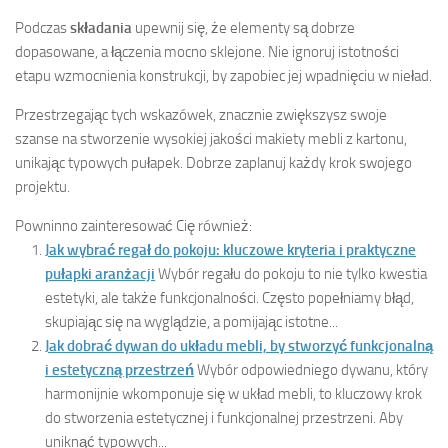
Podczas
składania
upewnij się, że elementy są dobrze
dopasowane, a łączenia mocno sklejone. Nie ignoruj istotności
etapu wzmocnienia konstrukcji, by zapobiec jej wpadnięciu w nieład.
Przestrzegając tych wskazówek, znacznie zwiększysz swoje
szanse na stworzenie wysokiej jakości makiety mebli z kartonu,
unikając typowych pułapek. Dobrze zaplanuj każdy krok swojego
projektu.
Powninno zainteresować Cię również:
Jak wybrać regał do pokoju: kluczowe kryteria i praktyczne
pułapki aranżacji
Wybór regału do pokoju to nie tylko kwestia
estetyki, ale także funkcjonalności. Często popełniamy błąd,
skupiając się na wyglądzie, a pomijając istotne...
Jak dobrać dywan do układu mebli, by stworzyć funkcjonalną
i estetyczną przestrzeń
Wybór odpowiedniego dywanu, który
harmonijnie wkomponuje się w układ mebli, to kluczowy krok
do stworzenia estetycznej i funkcjonalnej przestrzeni. Aby
uniknąć typowych...