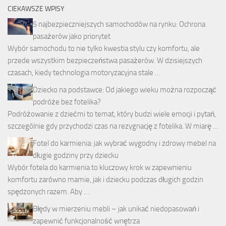
CIEKAWSZE WPISY
5 najbezpieczniejszych samochodów na rynku: Ochrona
pasażerów jako priorytet
Wybór samochodu to nie tylko kwestia stylu czy komfortu, ale
przede wszystkim bezpieczeństwa pasażerów. W dzisiejszych
czasach, kiedy technologia motoryzacyjna stale …
Dziecko na podstawce: Od jakiego wieku można rozpocząć
podróże bez fotelika?
Podróżowanie z dziećmi to temat, który budzi wiele emocji i pytań,
szczególnie gdy przychodzi czas na rezygnację z fotelika. W miarę …
Fotel do karmienia: jak wybrać wygodny i zdrowy mebel na
długie godziny przy dziecku
Wybór fotela do karmienia to kluczowy krok w zapewnieniu
komfortu zarówno mamie, jak i dziecku podczas długich godzin
spędzonych razem. Aby …
Błędy w mierzeniu mebli – jak unikać niedopasowań i
zapewnić funkcjonalność wnętrza