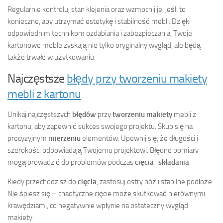
Regularnie kontroluj stan klejenia oraz wzmocnij je, jeśli to
konieczne, aby utrzymać estetykę i stabilność mebli. Dzięki
odpowiednim technikom ozdabiania i zabezpieczania, Twoje
kartonowe meble zyskają nie tylko oryginalny wygląd, ale będą
także trwałe w użytkowaniu.
Najczęstsze
błędy przy tworzeniu makiety
mebli z kartonu
Unikaj najczęstszych
błędów
przy
tworzeniu makiety
mebli z
kartonu, aby zapewnić sukces swojego projektu. Skup się na
precyzyjnym
mierzeniu
elementów. Upewnij się, że długości i
szerokości odpowiadają Twojemu projektowi. Błędne pomiary
mogą prowadzić do problemów podczas
cięcia
i
składania
.
Kiedy przechodzisz do
cięcia
, zastosuj ostry nóż i stabilne podłoże.
Nie śpiesz się – chaotyczne cięcie może skutkować nierównymi
krawędziami, co negatywnie wpłynie na ostateczny wygląd
makiety.