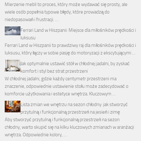
Mierzenie mebli to proces, który może wydawać się prosty, ale
wiele osób popełnia typowe błędy, które prowadzą do
niedopasowań i frustracji. …
Ferrari Land w Hiszpanii: Miejsce dla miłośników prędkości i
luksusu
Ferrari Land w Hiszpanii to prawdziwy raj dla miłośników prędkości i
luksusu, który łączy w sobie pasję do motoryzacji z ekscytującymi …
Jak optymalnie ustawić stół w chłodnej jadalni, by zyskać
komfort i styl bez strat przestrzeni
W chłodnej jadalni, gdzie każdy centymetr przestrzeni ma
znaczenie, odpowiednie ustawienie stołu może zadecydować o
komforcie użytkowania i estetyce wnętrza. Kluczowym …
Lista zmian we wnętrzu na sezon chłodny: jak stworzyć
przytulną i funkcjonalną przestrzeń na jesień i zimę
Aby stworzyć przytulną i funkcjonalną przestrzeń na sezon
chłodny, warto skupić się na kilku kluczowych zmianach w aranżacji
wnętrza. Odpowiednie kolory, …