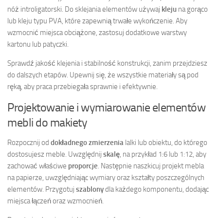
nóż introligatorski. Do sklejania elementów używaj
kleju
na gorąco
lub kleju typu PVA, które zapewnią trwałe wykończenie. Aby
wzmocnić miejsca obciążone, zastosuj dodatkowe warstwy
kartonu lub patyczki.
Sprawdź jakość klejenia i stabilność konstrukcji, zanim przejdziesz
do dalszych etapów. Upewnij się, że wszystkie materiały są pod
ręką, aby praca przebiegała sprawnie i efektywnie.
Projektowanie i wymiarowanie elementów
mebli do makiety
Rozpocznij od
dokładnego zmierzenia
lalki lub obiektu, do którego
dostosujesz meble. Uwzględnij
skalę
, na przykład 1:6 lub 1:12, aby
zachować właściwe
proporcje
. Następnie naszkicuj projekt mebla
na papierze, uwzględniając wymiary oraz kształty poszczególnych
elementów. Przygotuj
szablony
dla każdego komponentu, dodając
miejsca łączeń oraz wzmocnień.