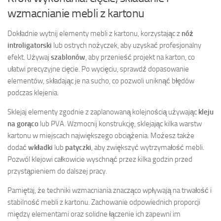
wzmacnianie mebli z kartonu
Dokładnie wytnij elementy mebli z kartonu, korzystając z
nóż
introligatorski
lub ostrych nożyczek, aby uzyskać profesjonalny
efekt. Używaj
szablonów
, aby przenieść projekt na karton, co
ułatwi precyzyjne cięcie. Po wycięciu, sprawdź dopasowanie
elementów, składając je na sucho, co pozwoli uniknąć błędów
podczas klejenia.
Sklejaj elementy zgodnie z zaplanowaną kolejnością używając
kleju
na gorąco
lub PVA. Wzmocnij konstrukcję, sklejając kilka warstw
kartonu w miejscach największego obciążenia. Możesz także
dodać
wkładki
lub
patyczki
, aby zwiększyć wytrzymałość mebli.
Pozwól klejowi całkowicie wyschnąć przez kilka godzin przed
przystąpieniem do dalszej pracy.
Pamiętaj, że techniki wzmacniania znacząco wpływają na trwałość i
stabilność mebli z kartonu. Zachowanie odpowiednich proporcji
między elementami oraz solidne łączenie ich zapewni im