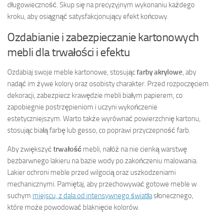
długowieczność. Skup się na precyzyjnym wykonaniu każdego
kroku, aby osiągnąć satysfakcjonujący efekt końcowy.
Ozdabianie i zabezpieczanie kartonowych
mebli dla trwałości i efektu
Ozdabiaj swoje meble kartonowe, stosując
farby akrylowe
, aby
nadąć im żywe kolory oraz osobisty charakter. Przed rozpoczęciem
dekoracji, zabezpiecz krawędzie mebli białym papierem, co
zapobiegnie postrzępieniom i uczyni wykończenie
estetyczniejszym. Warto także wyrównać powierzchnię kartonu,
stosując białą farbę lub gesso, co poprawi przyczepność farb.
Aby zwiększyć
trwałość
mebli, nałóż na nie cienką warstwę
bezbarwnego lakieru na bazie wody po zakończeniu malowania.
Lakier ochroni meble przed wilgocią oraz uszkodzeniami
mechanicznymi. Pamiętaj, aby przechowywać gotowe meble w
suchym
miejscu, z dala od intensywnego światła
słonecznego,
które może powodować blaknięcie kolorów.