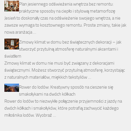
Plan jesiennego odświeżenia wnętrza bez remontu:
praktyczne sposoby na ciepło i stylową metamorfozę
Jesień to doskonały czas na odświeżenie swojego wnętrza, a nie
zawsze wymaga to kosztownego remontu. Proste zmiany, takie jak
nowa aranżacja …
Zimowy klimat w domu bez świątecznych dekoracji – jak
stworzyć przytulną atmosferę naturalnymi akcentami i
światłem
Zimowy klimat w domu nie musi być związany z dekoracjami
świątecznymi. Możesz stworzyć przytulną atmosferę, korzystając
z naturalnych materiałów, miękkich tekstyliów …
Rower do lodów: Kreatywny sposób na cieszenie się
smakołykami na dwóch kółkach
Rower do lodów to niezwykłe połączenie przyjemności z jazdy na
dwóch kółkach i smakołyków, które potrafią zachwycić każdego
miłośnika lodów. Wyobraź …