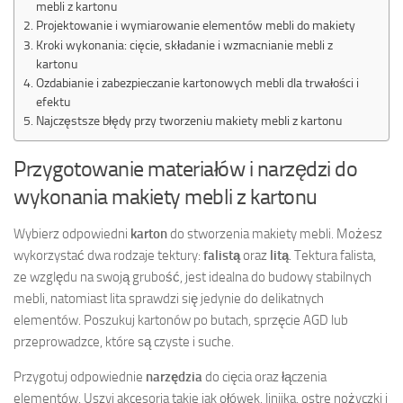
mebli z kartonu
Projektowanie i wymiarowanie elementów mebli do makiety
Kroki wykonania: cięcie, składanie i wzmacnianie mebli z
kartonu
Ozdabianie i zabezpieczanie kartonowych mebli dla trwałości i
efektu
Najczęstsze błędy przy tworzeniu makiety mebli z kartonu
Przygotowanie materiałów i narzędzi do
wykonania makiety mebli z kartonu
Wybierz odpowiedni
karton
do stworzenia makiety mebli. Możesz
wykorzystać dwa rodzaje tektury:
falistą
oraz
litą
. Tektura falista,
ze względu na swoją grubość, jest idealna do budowy stabilnych
mebli, natomiast lita sprawdzi się jedynie do delikatnych
elementów. Poszukuj kartonów po butach, sprzęcie AGD lub
przeprowadzce, które są czyste i suche.
Przygotuj odpowiednie
narzędzia
do cięcia oraz łączenia
elementów. Uszyj akcesoria takie jak ołówek, linijka, ostre nożyczki i