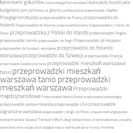
łazienkami gołuchów
nauka jazdy toyota yaris
myjnia obsługa floty warszawa
bydgoszcz
port jachtowy w giżycku
profesjonalne przeprowadzki Gdańsk
Przegląd klimatyzacji
przeprowadzka do
przeprowadzka do Francji
Holandii
Przeprowadzka do Niemiec
przeprowadzka z Irlandii do
przeprowadzka Kraków
przeprowadzka z Polski do Irlandii
przeprowadzki Anglia
Polski
przeprowadzki cennik
Przeprowadzki do Hiszpanii
przeprowadzki do Anglii
przeprowadzki do Holandii
przeprowadzki do hiszpanii warszawa
przeprowadzki do Szwecji
Warszawa
przeprowadzki Francja
przeprowadzki mieszkań warszawa
przeprowadzki Gdańsk przymorze
przeprowadzki mieszkań
tanio
warszawa tanio przeprowadzki
mieszkań warszawa
Przeprowadzki
międzynarodowe
Przeprowadzki Niemcy Polska
przeprowadzki polska anglia
przeprowadzki
przeprowadzki polska Holandia
przeprowadzki USA
zagraniczne warszawa
przeprowadzki z Anglii do Polski
przewóz osób anglia polska
transport polska Szwecja
Transport Włoch
usługi transportowe i przeprowadzkowe
używane
wolne pokoje w krynicy morskiej
samochody volvo
wczasy odchudzające mazury