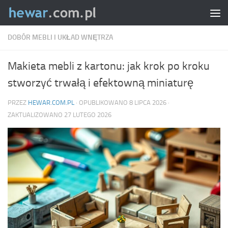
Skip to content
DOBÓR MEBLI I UKŁAD WNĘTRZA
Makieta mebli z kartonu: jak krok po kroku
stworzyć trwałą i efektowną miniaturę
PRZEZ
HEWAR.COM.PL
· OPUBLIKOWANO
8 LIPCA 2026
·
ZAKTUALIZOWANO
27 LUTEGO 2026