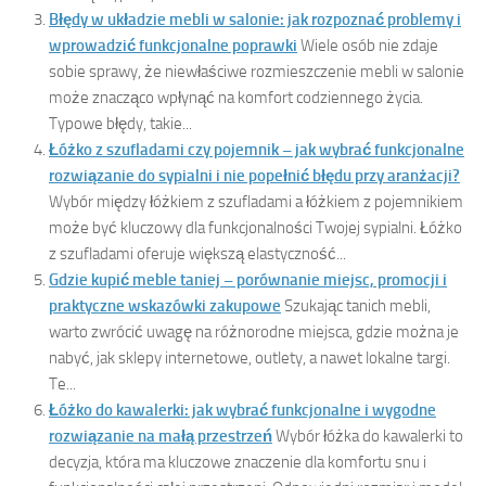
Błędy w układzie mebli w salonie: jak rozpoznać problemy i
wprowadzić funkcjonalne poprawki
Wiele osób nie zdaje
sobie sprawy, że niewłaściwe rozmieszczenie mebli w salonie
może znacząco wpłynąć na komfort codziennego życia.
Typowe błędy, takie...
Łóżko z szufladami czy pojemnik – jak wybrać funkcjonalne
rozwiązanie do sypialni i nie popełnić błędu przy aranżacji?
Wybór między łóżkiem z szufladami a łóżkiem z pojemnikiem
może być kluczowy dla funkcjonalności Twojej sypialni. Łóżko
z szufladami oferuje większą elastyczność...
Gdzie kupić meble taniej – porównanie miejsc, promocji i
praktyczne wskazówki zakupowe
Szukając tanich mebli,
warto zwrócić uwagę na różnorodne miejsca, gdzie można je
nabyć, jak sklepy internetowe, outlety, a nawet lokalne targi.
Te...
Łóżko do kawalerki: jak wybrać funkcjonalne i wygodne
rozwiązanie na małą przestrzeń
Wybór łóżka do kawalerki to
decyzja, która ma kluczowe znaczenie dla komfortu snu i