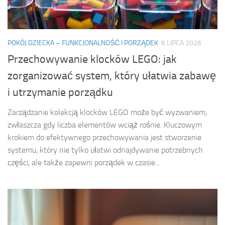
POKÓJ DZIECKA – FUNKCJONALNOŚĆ I PORZĄDEK
6 LIPCA 2026
Przechowywanie klocków LEGO: jak
zorganizować system, który ułatwia zabawę
i utrzymanie porządku
Zarządzanie kolekcją klocków LEGO może być wyzwaniem,
zwłaszcza gdy liczba elementów wciąż rośnie. Kluczowym
krokiem do efektywnego przechowywania jest stworzenie
systemu, który nie tylko ułatwi odnajdywanie potrzebnych
części, ale także zapewni porządek w czasie...