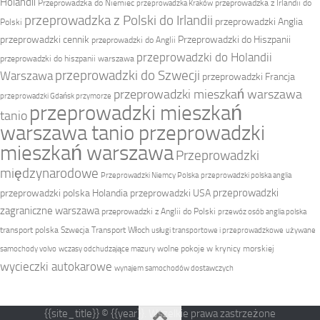
Holandii
Przeprowadzka do Niemiec
przeprowadzka z Irlandii do
przeprowadzka Kraków
przeprowadzka z Polski do Irlandii
przeprowadzki Anglia
Polski
przeprowadzki cennik
Przeprowadzki do Hiszpanii
przeprowadzki do Anglii
przeprowadzki do Holandii
przeprowadzki do hiszpanii warszawa
przeprowadzki do Szwecji
Warszawa
przeprowadzki Francja
przeprowadzki mieszkań warszawa
przeprowadzki Gdańsk przymorze
przeprowadzki mieszkań
tanio
warszawa tanio przeprowadzki
mieszkań warszawa
Przeprowadzki
międzynarodowe
Przeprowadzki Niemcy Polska
przeprowadzki polska anglia
przeprowadzki
przeprowadzki polska Holandia
przeprowadzki USA
zagraniczne warszawa
przeprowadzki z Anglii do Polski
przewóz osób anglia polska
transport polska Szwecja
Transport Włoch
usługi transportowe i przeprowadzkowe
używane
wolne pokoje w krynicy morskiej
samochody volvo
wczasy odchudzające mazury
wycieczki autokarowe
wynajem samochodów dostawczych
{{site_title}} © {{year}}. Wszelkie prawa zastrzeżone