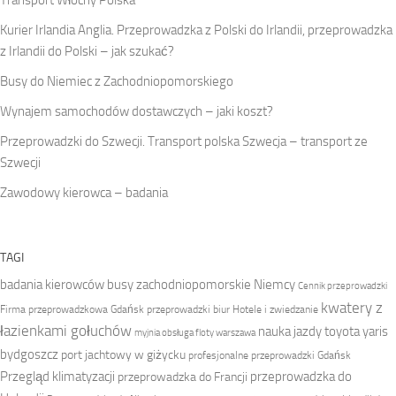
Kurier Irlandia Anglia. Przeprowadzka z Polski do Irlandii, przeprowadzka
z Irlandii do Polski – jak szukać?
Busy do Niemiec z Zachodniopomorskiego
Wynajem samochodów dostawczych – jaki koszt?
Przeprowadzki do Szwecji. Transport polska Szwecja – transport ze
Szwecji
Zawodowy kierowca – badania
TAGI
badania kierowców
busy zachodniopomorskie Niemcy
Cennik przeprowadzki
kwatery z
Firma przeprowadzkowa
Gdańsk przeprowadzki biur
Hotele i zwiedzanie
łazienkami gołuchów
nauka jazdy toyota yaris
myjnia obsługa floty warszawa
bydgoszcz
port jachtowy w giżycku
profesjonalne przeprowadzki Gdańsk
Przegląd klimatyzacji
przeprowadzka do
przeprowadzka do Francji