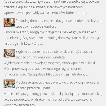
Aby stworzyć skuteczną wieczorną rutynę porządkową w pokoju
dziecka, skup się na eliminacji intensywnych bodźców i
wprowadzeniu przewidywalnych rytuałów, które pomogą …
Przytulny dom na zimę bez dużych wydatków – praktyczne
sposoby na ciepło i komfort
Zimowe wieczory mogą być przyjemne, nawet gdy budżet jest
ograniczony. Aby stworzyć przytulny dom, wystarczy kilka prostych
i niedrogich trików, które …
Błędy w doborze mebli do stylu: jak uniknąć chaosu i
zadbać o funkcjonalność wnętrza
Wybierając meble do swojego wnętrza, łatwo wpaść w pułapki,
które prowadzą do chaosu wizualnego i ograniczonej
funkcjonalności. Najczęstsze błędy obejmują nietrafiony …
Meble z ekspozycji: kiedy warto wybrać okazję i jak ocenić
ich stan przed zakupem
Meble z ekspozycji mogą być doskonałą okazją do zakupu wysokiej
jakości produktów w atrakcyjnych cenach. Warto rozważyć ich
wybór, zwłaszcza gdy …