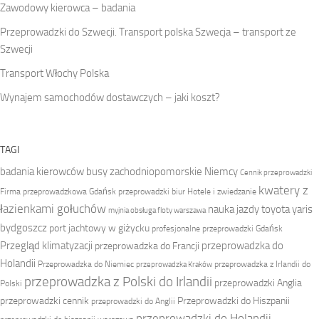
Zawodowy kierowca – badania
Przeprowadzki do Szwecji. Transport polska Szwecja – transport ze
Szwecji
Transport Włochy Polska
Wynajem samochodów dostawczych – jaki koszt?
TAGI
badania kierowców
busy zachodniopomorskie Niemcy
Cennik przeprowadzki
kwatery z
Firma przeprowadzkowa
Gdańsk przeprowadzki biur
Hotele i zwiedzanie
łazienkami gołuchów
nauka jazdy toyota yaris
myjnia obsługa floty warszawa
bydgoszcz
port jachtowy w giżycku
profesjonalne przeprowadzki Gdańsk
Przegląd klimatyzacji
przeprowadzka do
przeprowadzka do Francji
Holandii
Przeprowadzka do Niemiec
przeprowadzka z Irlandii do
przeprowadzka Kraków
przeprowadzka z Polski do Irlandii
przeprowadzki Anglia
Polski
przeprowadzki cennik
Przeprowadzki do Hiszpanii
przeprowadzki do Anglii
przeprowadzki do Holandii