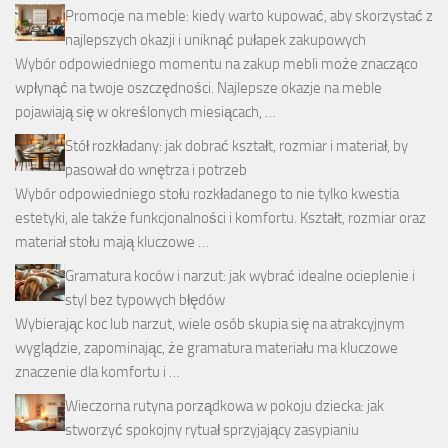
Promocje na meble: kiedy warto kupować, aby skorzystać z
najlepszych okazji i uniknąć pułapek zakupowych
Wybór odpowiedniego momentu na zakup mebli może znacząco
wpłynąć na twoje oszczędności. Najlepsze okazje na meble
pojawiają się w określonych miesiącach, …
Stół rozkładany: jak dobrać kształt, rozmiar i materiał, by
pasował do wnętrza i potrzeb
Wybór odpowiedniego stołu rozkładanego to nie tylko kwestia
estetyki, ale także funkcjonalności i komfortu. Kształt, rozmiar oraz
materiał stołu mają kluczowe …
Gramatura koców i narzut: jak wybrać idealne ocieplenie i
styl bez typowych błędów
Wybierając koc lub narzut, wiele osób skupia się na atrakcyjnym
wyglądzie, zapominając, że gramatura materiału ma kluczowe
znaczenie dla komfortu i …
Wieczorna rutyna porządkowa w pokoju dziecka: jak
stworzyć spokojny rytuał sprzyjający zasypianiu