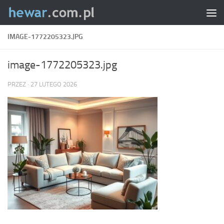
Skip to content
IMAGE-1772205323.JPG
image-1772205323.jpg
PRZEZ
·
27 LUTEGO 2026