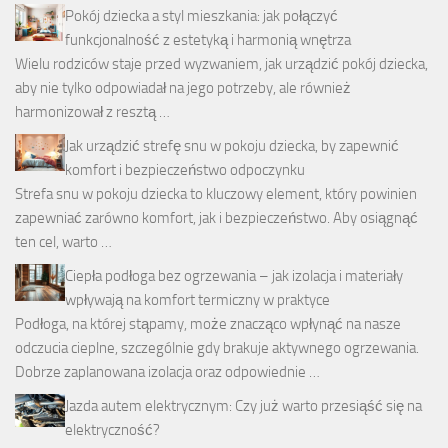
Pokój dziecka a styl mieszkania: jak połączyć
funkcjonalność z estetyką i harmonią wnętrza
Wielu rodziców staje przed wyzwaniem, jak urządzić pokój dziecka,
aby nie tylko odpowiadał na jego potrzeby, ale również
harmonizował z resztą …
Jak urządzić strefę snu w pokoju dziecka, by zapewnić
komfort i bezpieczeństwo odpoczynku
Strefa snu w pokoju dziecka to kluczowy element, który powinien
zapewniać zarówno komfort, jak i bezpieczeństwo. Aby osiągnąć
ten cel, warto …
Ciepła podłoga bez ogrzewania – jak izolacja i materiały
wpływają na komfort termiczny w praktyce
Podłoga, na której stąpamy, może znacząco wpłynąć na nasze
odczucia cieplne, szczególnie gdy brakuje aktywnego ogrzewania.
Dobrze zaplanowana izolacja oraz odpowiednie …
Jazda autem elektrycznym: Czy już warto przesiąść się na
elektryczność?