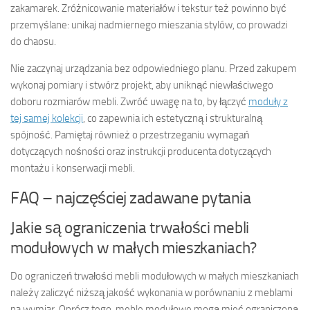
zakamarek. Zróżnicowanie materiałów i tekstur też powinno być
przemyślane: unikaj nadmiernego mieszania stylów, co prowadzi
do chaosu.
Nie zaczynaj urządzania bez odpowiedniego planu. Przed zakupem
wykonaj pomiary i stwórz projekt, aby uniknąć niewłaściwego
doboru rozmiarów mebli. Zwróć uwagę na to, by łączyć
moduły z
tej samej kolekcji
, co zapewnia ich estetyczną i strukturalną
spójność. Pamiętaj również o przestrzeganiu wymagań
dotyczących nośności oraz instrukcji producenta dotyczących
montażu i konserwacji mebli.
FAQ – najczęściej zadawane pytania
Jakie są ograniczenia trwałości mebli
modułowych w małych mieszkaniach?
Do ograniczeń trwałości mebli modułowych w małych mieszkaniach
należy zaliczyć niższą jakość wykonania w porównaniu z meblami
na wymiar. Oprócz tego, meble modułowe mogą mieć ograniczoną