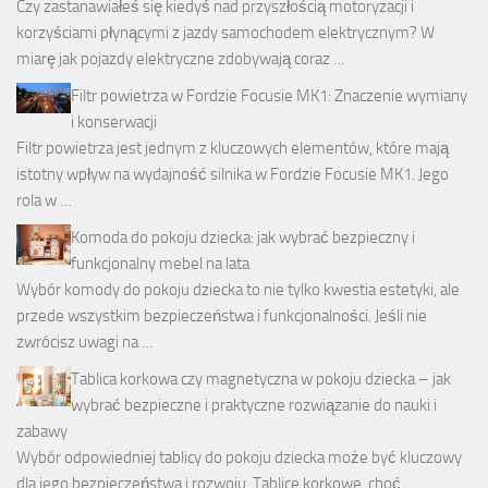
Czy zastanawiałeś się kiedyś nad przyszłością motoryzacji i
korzyściami płynącymi z jazdy samochodem elektrycznym? W
miarę jak pojazdy elektryczne zdobywają coraz …
Filtr powietrza w Fordzie Focusie MK1: Znaczenie wymiany
i konserwacji
Filtr powietrza jest jednym z kluczowych elementów, które mają
istotny wpływ na wydajność silnika w Fordzie Focusie MK1. Jego
rola w …
Komoda do pokoju dziecka: jak wybrać bezpieczny i
funkcjonalny mebel na lata
Wybór komody do pokoju dziecka to nie tylko kwestia estetyki, ale
przede wszystkim bezpieczeństwa i funkcjonalności. Jeśli nie
zwrócisz uwagi na …
Tablica korkowa czy magnetyczna w pokoju dziecka – jak
wybrać bezpieczne i praktyczne rozwiązanie do nauki i
zabawy
Wybór odpowiedniej tablicy do pokoju dziecka może być kluczowy
dla jego bezpieczeństwa i rozwoju. Tablice korkowe, choć