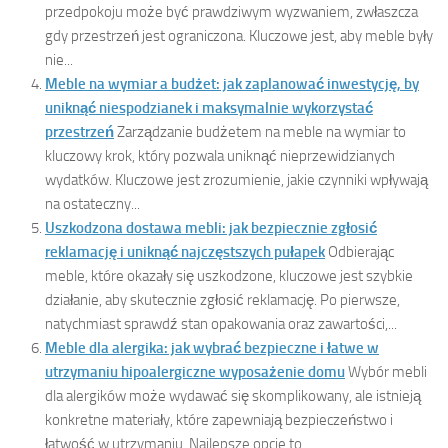
przedpokoju może być prawdziwym wyzwaniem, zwłaszcza
gdy przestrzeń jest ograniczona. Kluczowe jest, aby meble były
nie...
Meble na wymiar a budżet: jak zaplanować inwestycję, by
uniknąć niespodzianek i maksymalnie wykorzystać
przestrzeń
Zarządzanie budżetem na meble na wymiar to
kluczowy krok, który pozwala uniknąć nieprzewidzianych
wydatków. Kluczowe jest zrozumienie, jakie czynniki wpływają
na ostateczny...
Uszkodzona dostawa mebli: jak bezpiecznie zgłosić
reklamację i uniknąć najczęstszych pułapek
Odbierając
meble, które okazały się uszkodzone, kluczowe jest szybkie
działanie, aby skutecznie zgłosić reklamację. Po pierwsze,
natychmiast sprawdź stan opakowania oraz zawartości,...
Meble dla alergika: jak wybrać bezpieczne i łatwe w
utrzymaniu hipoalergiczne wyposażenie domu
Wybór mebli
dla alergików może wydawać się skomplikowany, ale istnieją
konkretne materiały, które zapewniają bezpieczeństwo i
łatwość w utrzymaniu. Najlepsze opcje to...