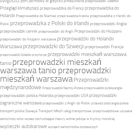
bydgoszcz
port jachtowy w giżycku
profesjonalne przeprowadzki Gdańsk
Przegląd klimatyzacji
przeprowadzka do
przeprowadzka do Francji
Holandii
Przeprowadzka do Niemiec
przeprowadzka z Irlandii do
przeprowadzka Kraków
przeprowadzka z Polski do Irlandii
przeprowadzki Anglia
Polski
przeprowadzki cennik
Przeprowadzki do Hiszpanii
przeprowadzki do Anglii
przeprowadzki do Holandii
przeprowadzki do hiszpanii warszawa
przeprowadzki do Szwecji
Warszawa
przeprowadzki Francja
przeprowadzki mieszkań warszawa
przeprowadzki Gdańsk przymorze
przeprowadzki mieszkań
tanio
warszawa tanio przeprowadzki
mieszkań warszawa
Przeprowadzki
międzynarodowe
Przeprowadzki Niemcy Polska
przeprowadzki polska anglia
przeprowadzki
przeprowadzki polska Holandia
przeprowadzki USA
zagraniczne warszawa
przeprowadzki z Anglii do Polski
przewóz osób anglia polska
transport polska Szwecja
Transport Włoch
usługi transportowe i przeprowadzkowe
używane
wolne pokoje w krynicy morskiej
samochody volvo
wczasy odchudzające mazury
wycieczki autokarowe
wynajem samochodów dostawczych