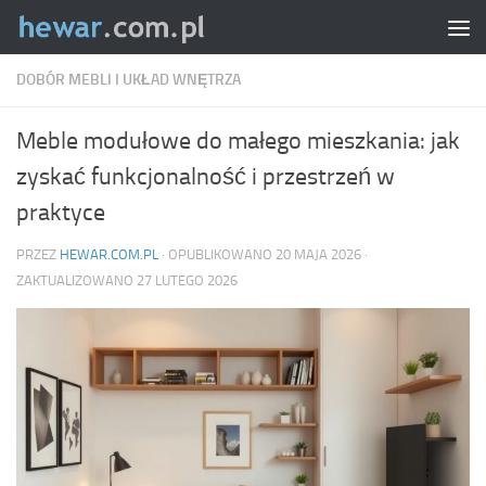
Skip to content
DOBÓR MEBLI I UKŁAD WNĘTRZA
Meble modułowe do małego mieszkania: jak
zyskać funkcjonalność i przestrzeń w
praktyce
PRZEZ
HEWAR.COM.PL
· OPUBLIKOWANO
20 MAJA 2026
·
ZAKTUALIZOWANO
27 LUTEGO 2026