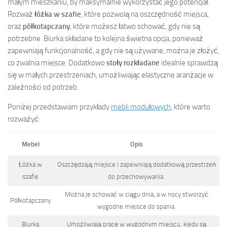
małym mieszkaniu, by maksymalnie wykorzystać jego potencjał.
Rozważ
łóżka w szafie
, które pozwolą na oszczędność miejsca,
oraz
półkotapczany
, które możesz łatwo schować, gdy nie są
potrzebne. Biurka składane to kolejna świetna opcja, ponieważ
zapewniają funkcjonalność, a gdy nie są używane, można je złożyć,
co zwalnia miejsce. Dodatkowo
stoły rozkładane
idealnie sprawdzą
się w małych przestrzeniach, umożliwiając elastyczne aranżacje w
zależności od potrzeb.
Poniżej przedstawiam przykłady
mebli modułowych
, które warto
rozważyć:
Mebel
Opis
Łóżka w
Oszczędzają miejsce i zapewniają dodatkową przestrzeń
szafie
do przechowywania.
Można je schować w ciągu dnia, a w nocy stworzyć
Półkotapczany
wygodne miejsce do spania.
Biurka
Umożliwiają pracę w wygodnym miejscu, kiedy są