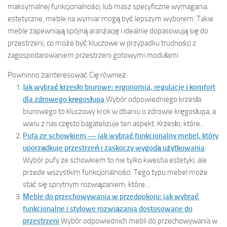
maksymalnej funkcjonalności, lub masz specyficzne wymagania
estetyczne, meble na wymiar mogą być lepszym wyborem. Takie
meble zapewniają spójną aranżację i idealnie dopasowują się do
przestrzeni, co może być kluczowe w przypadku trudności z
zagospodarowaniem przestrzeni gotowymi modułami.
Powninno zainteresować Cię również:
Jak wybrać krzesło biurowe: ergonomia, regulacje i komfort
dla zdrowego kręgosłupa
Wybór odpowiedniego krzesła
biurowego to kluczowy krok w dbaniu o zdrowie kręgosłupa, a
wielu z nas często bagatelizuje ten aspekt. Krzesło, które...
Pufa ze schowkiem — jak wybrać funkcjonalny mebel, który
uporządkuje przestrzeń i zaskoczy wygodą użytkowania
Wybór pufy ze schowkiem to nie tylko kwestia estetyki, ale
przede wszystkim funkcjonalności. Tego typu mebel może
stać się sprytnym rozwiązaniem, które...
Meble do przechowywania w przedpokoju: jak wybrać
funkcjonalne i stylowe rozwiązania dostosowane do
przestrzeni
Wybór odpowiednich mebli do przechowywania w