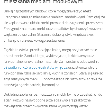
mieszkania meblami modułowymi
Unikaj najczęstszych błędów, które mogą zniweczyć efekt
urządzania małego mieszkania meblami modułowymi. Pamiętaj, że
złe zaplanowanie układu mebli prowadzi do zagracenia przestrzeni.
Zrezygnuj z nadmiaru mebli oraz dodatków, by stworzyć wrażenie
większej powierzchni. Starannie dobieraj style wnętrzarskie,
unikając ich przypadkowego zestawienia.
Ciężkie tekstylia i przytłaczające kolory mogą przytłaczać małe
przestrzenie. Zamiast tego, wybierz jasne, lekkie barwy oraz
funkcjonalne, uniwersalne materiały. Zainwestuj w odpowiednie
oświetlenie, które podkreśli atuty wnętrza
oraz stworzy strefy
funkcjonalne, takie jak sypialnia, kuchnia czy salon. Staraj się unikać
zbyt masywnych mebli — optymalizacja ich rozmiarów sprawi, że
aranżacja będzie bardziej harmonijna.
Dokładnie zaplanuj rozmieszczenie mebli, by nie przyciskać ich do
ścian. Pozwól na swobodne przejścia i wybierz praktyczne
rozwiązania przechowywania, które wykorzystają każdy