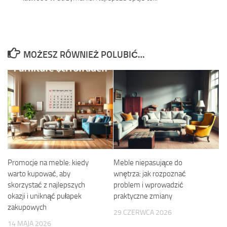
MOŻESZ RÓWNIEŻ POLUBIĆ…
Promocje na meble: kiedy
Meble niepasujące do
warto kupować, aby
wnętrza: jak rozpoznać
skorzystać z najlepszych
problem i wprowadzić
okazji i uniknąć pułapek
praktyczne zmiany
zakupowych
29 CZERWCA 2026
14 MAJA 2026