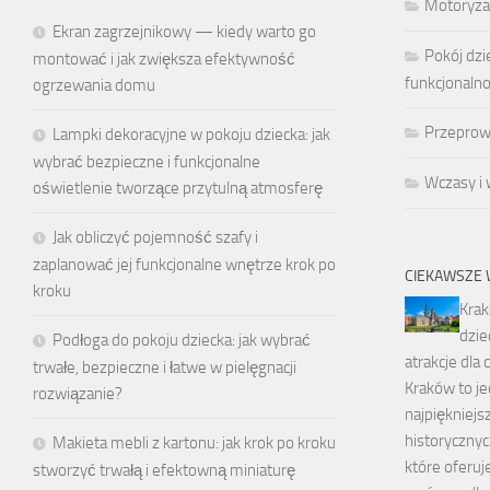
Motoryza
Ekran zagrzejnikowy — kiedy warto go
Pokój dzi
montować i jak zwiększa efektywność
funkcjonaln
ogrzewania domu
Przeprow
Lampki dekoracyjne w pokoju dziecka: jak
wybrać bezpieczne i funkcjonalne
Wczasy i
oświetlenie tworzące przytulną atmosferę
Jak obliczyć pojemność szafy i
zaplanować jej funkcjonalne wnętrze krok po
CIEKAWSZE 
kroku
Krak
dzie
Podłoga do pokoju dziecka: jak wybrać
atrakcje dla 
trwałe, bezpieczne i łatwe w pielęgnacji
Kraków to je
rozwiązanie?
najpiękniejsz
historycznyc
Makieta mebli z kartonu: jak krok po kroku
które oferuje
stworzyć trwałą i efektowną miniaturę