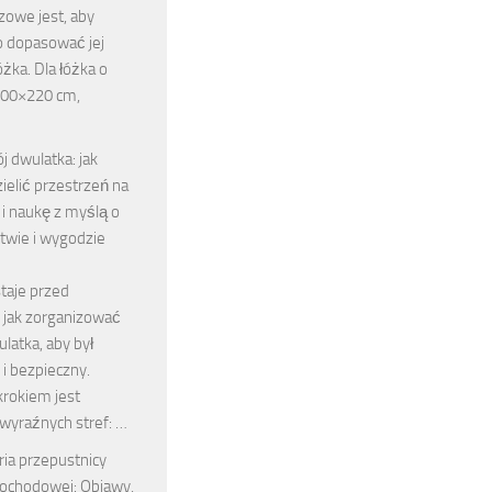
czowe jest, aby
 dopasować jej
óżka. Dla łóżka o
200×220 cm,
…
j dwulatka: jak
ielić przestrzeń na
i naukę z myślą o
twie i wygodzie
taje przed
jak zorganizować
ulatka, aby był
 i bezpieczny.
rokiem jest
wyraźnych stref: …
ia przepustnicy
ochodowej: Objawy,