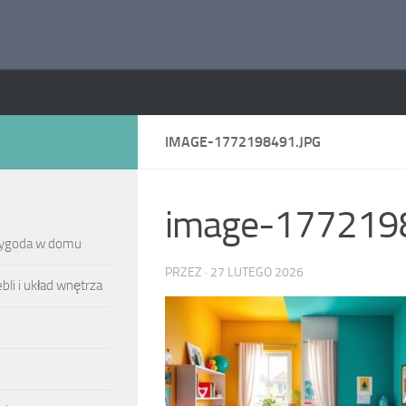
IMAGE-1772198491.JPG
image-1772198
 wygoda w domu
PRZEZ
·
27 LUTEGO 2026
li i układ wnętrza