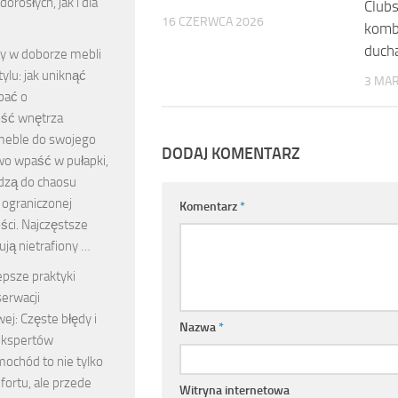
orosłych, jak i dla
Club
16 CZERWCA 2026
komb
ducha
y w doborze mebli
tylu: jak uniknąć
3 MAR
bać o
ość wnętrza
meble do swojego
DODAJ KOMENTARZ
wo wpaść w pułapki,
dzą do chaosu
 ograniczonej
Komentarz
*
ści. Najczęstsze
ją nietrafiony …
epsze praktyki
erwacji
j: Częste błędy i
Nazwa
*
ekspertów
ochód to nie tylko
ortu, ale przede
Witryna internetowa