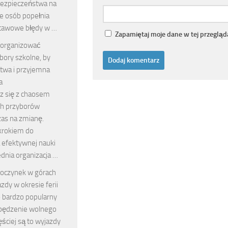
ezpieczeństwa na
e osób popełnia
tawowe błędy w …
Zapamiętaj moje dane w tej przegląd
zorganizować
bory szkolne, by
atwa i przyjemna
a
sz się z chaosem
h przyborów
zas na zmianę.
krokiem do
 efektywnej nauki
dnia organizacja …
oczynek w górach
zdy w okresie ferii
 bardzo popularny
pędzenie wolnego
ęściej są to wyjazdy