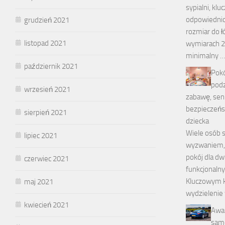
sypialni, klu
odpowiednio
grudzień 2021
rozmiar do ł
listopad 2021
wymiarach 
minimalny 
październik 2021
Pokó
podz
wrzesień 2021
zabawę, sen 
bezpieczeńs
sierpień 2021
dziecka
Wiele osób s
lipiec 2021
wyzwaniem, 
pokój dla dw
czerwiec 2021
funkcjonalny
Kluczowym k
maj 2021
wydzielenie 
kwiecień 2021
Awar
sam