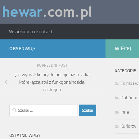
Skip to content
Współpraca i kontakt
OBSERWUJ:
WIĘCEJ
POPRZEDNI POST
KATEGORIE
Jak wybrać kolory do pokoju nastolatka,
które łączą styl z funkcjonalnością i
Ciepło i
nastrojem
Dobór meb
Szukaj:
Inne
Kurierzy
OSTATNIE WPISY