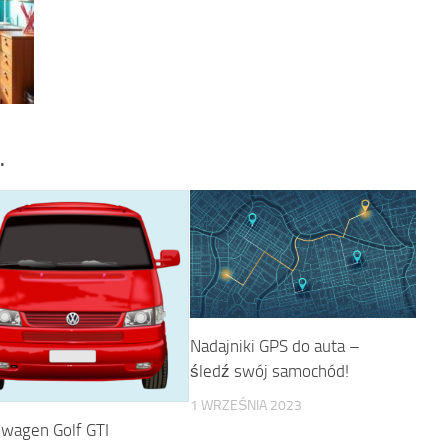
…
Nadajniki GPS do auta –
śledź swój samochód!
1 WRZEŚNIA 2023
swagen Golf GTI