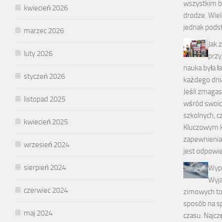
wszystkim b
kwiecień 2026
drodze. Wiel
jednak pods
marzec 2026
Jak 
luty 2026
przy
nauka była ł
styczeń 2026
każdego dni
Jeśli zmaga
listopad 2025
wśród swoic
szkolnych, c
kwiecień 2025
Kluczowym 
zapewnienia
wrzesień 2024
jest odpowie
sierpień 2024
Wyp
Wyja
czerwiec 2024
zimowych to
sposób na s
maj 2024
czasu. Najcz