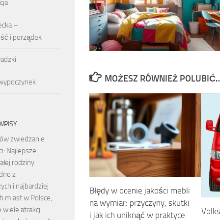
cja
ecka –
ość i porządek
adzki
MOŻESZ RÓWNIEŻ POLUBIĆ
 wypoczynek
WPISY
ów zwiedzanie
ci: Najlepsze
całej rodziny
dno z
ych i najbardziej
Błędy w ocenie jakości mebli
h miast w Polsce,
na wymiar: przyczyny, skutki
 wiele atrakcji
Volk
i jak ich uniknąć w praktyce