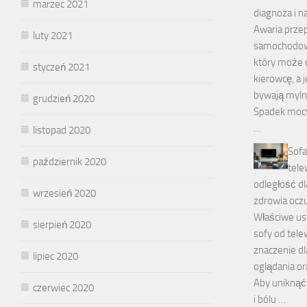
marzec 2021
diagnoza i 
Awaria prze
luty 2021
samochodowe
który może 
styczeń 2021
kierowcę, a 
bywają myln
grudzień 2020
Spadek mocy 
…
listopad 2020
Sofa
październik 2020
tele
odległość dl
wrzesień 2020
zdrowia ocz
Właściwe us
sierpień 2020
sofy od tel
znaczenie d
lipiec 2020
oglądania or
Aby uniknąć
czerwiec 2020
i bólu …