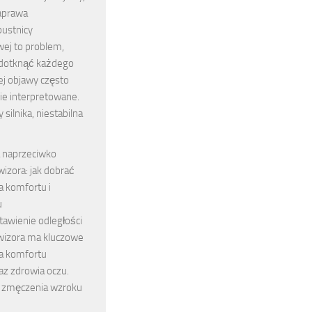
naprawa
pustnicy
j to problem,
dotknąć każdego
jej objawy często
ie interpretowane.
silnika, niestabilna
 naprzeciwko
wizora: jak dobrać
a komfortu i
u
tawienie odległości
ewizora ma kluczowe
la komfortu
az zdrowia oczu.
 zmęczenia wzroku