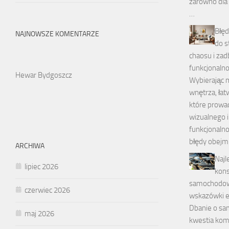
zarówno dla d
…
Błęd
NAJNOWSZE KOMENTARZE
do s
chaosu i zad
funkcjonaln
Hewar Bydgoszcz
Wybierając 
wnętrza, łat
które prowa
wizualnego i
funkcjonalno
błędy obejmu
ARCHIWA
Najl
lipiec 2026
kons
samochodowe
czerwiec 2026
wskazówki 
Dbanie o sam
maj 2026
kwestia komf