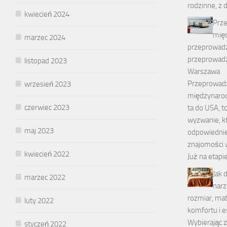
rodzinne, z 
kwiecień 2024
Prz
mię
marzec 2024
przeprowadz
przeprowadz
listopad 2023
Warszawa
Przeprowad
wrzesień 2023
międzynarod
czerwiec 2023
ta do USA, 
wyzwanie, 
maj 2023
odpowiednie
znajomości w
kwiecień 2022
Już na etapi
Jak 
marzec 2022
narz
rozmiar, mate
luty 2022
komfortu i e
Wybierając 
styczeń 2022