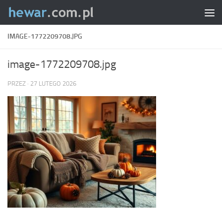
Skip to content
IMAGE-1772209708.JPG
image-1772209708.jpg
PRZEZ
·
27 LUTEGO 2026