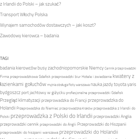
z Irlandii do Polski – jak szukać?
Transport Włochy Polska
Wynajem samochodów dostawczych – jaki koszt?
Zawodowy kierowca – badania
TAGI
badania kierowców
busy zachodniopomorskie Niemcy
Cennik przeprowadzki
kwatery z
Firma przeprowadzkowa
Gdańsk przeprowadzki biur
Hotele i zwiedzanie
łazienkami gołuchów
nauka jazdy toyota yaris
myjnia obsługa floty warszawa
bydgoszcz
port jachtowy w giżycku
profesjonalne przeprowadzki Gdańsk
Przegląd klimatyzacji
przeprowadzka do
przeprowadzka do Francji
Holandii
Przeprowadzka do Niemiec
przeprowadzka z Irlandii do
przeprowadzka Kraków
przeprowadzka z Polski do Irlandii
przeprowadzki Anglia
Polski
przeprowadzki cennik
Przeprowadzki do Hiszpanii
przeprowadzki do Anglii
przeprowadzki do Holandii
przeprowadzki do hiszpanii warszawa