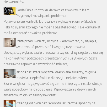
się warunków …
Skoda Fabia kontrolka kierownica z wykrzyknikiem:
Przyczyny i rozwiązania problemu
Pojawienie się kontrolki kierownicy z wykrzyknikiem w Skodzie
Fabii to sygnał, którego nie można bagatelizować. Taki komunikat
może oznaczać poważne problemy …
Szafa przesuwna czy uchylna: kiedy wybrać, by najlepiej
wykorzystać przestrzeń i wygodę użytkowania
Decyzja, czy wybrać szafę przesuwna czy uchylną, często opiera się
na konkretnych potrzebach przestrzennych i użytkowych. Szafa
przesuwna zapewnia oszczędność miejsca, …
Jak ocieplić szare wnętrze: drewniane akcenty, miękkie
tekstylia i ciepłe światło dla przytulnej atmosfery
Szare wnętrza mogą wydawać się zimne i nieprzytulne, ale istnieje
wiele sposobów na ich ocieplenie. Wprowadzenie drewnianych
akcentów, miękkich tekstyliów oraz …
Przeciąg od okna bez remontu: skuteczne sposoby na