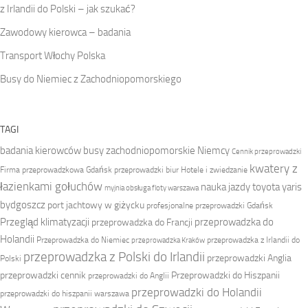
z Irlandii do Polski – jak szukać?
Zawodowy kierowca – badania
Transport Włochy Polska
Busy do Niemiec z Zachodniopomorskiego
TAGI
badania kierowców
busy zachodniopomorskie Niemcy
Cennik przeprowadzki
kwatery z
Firma przeprowadzkowa
Gdańsk przeprowadzki biur
Hotele i zwiedzanie
łazienkami gołuchów
nauka jazdy toyota yaris
myjnia obsługa floty warszawa
bydgoszcz
port jachtowy w giżycku
profesjonalne przeprowadzki Gdańsk
Przegląd klimatyzacji
przeprowadzka do
przeprowadzka do Francji
Holandii
Przeprowadzka do Niemiec
przeprowadzka z Irlandii do
przeprowadzka Kraków
przeprowadzka z Polski do Irlandii
przeprowadzki Anglia
Polski
przeprowadzki cennik
Przeprowadzki do Hiszpanii
przeprowadzki do Anglii
przeprowadzki do Holandii
przeprowadzki do hiszpanii warszawa