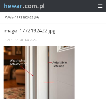
Skip to content
IMAGE-1772192422.JPG
image-1772192422.jpg
PRZEZ
·
27 LUTEGO 2026