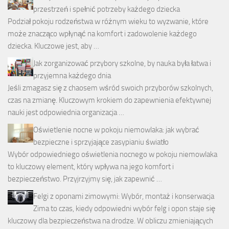
przestrzeń i spełnić potrzeby każdego dziecka
Podział pokoju rodzeństwa w różnym wieku to wyzwanie, które
może znacząco wpłynąć na komfort i zadowolenie każdego
dziecka. Kluczowe jest, aby …
Jak zorganizować przybory szkolne, by nauka była łatwa i
przyjemna każdego dnia
Jeśli zmagasz się z chaosem wśród swoich przyborów szkolnych,
czas na zmianę. Kluczowym krokiem do zapewnienia efektywnej
nauki jest odpowiednia organizacja …
Oświetlenie nocne w pokoju niemowlaka: jak wybrać
bezpieczne i sprzyjające zasypianiu światło
Wybór odpowiedniego oświetlenia nocnego w pokoju niemowlaka
to kluczowy element, który wpływa na jego komfort i
bezpieczeństwo. Przyjrzyjmy się, jak zapewnić …
Felgi z oponami zimowymi: Wybór, montaż i konserwacja
Zima to czas, kiedy odpowiedni wybór felg i opon staje się
kluczowy dla bezpieczeństwa na drodze. W obliczu zmieniających