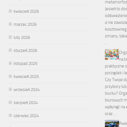
metamorfo
Jesień to do
kwiecień 2026
odświeżenie
a nie zawsz
marzec 2026
kosztownego
zmiany, taki
luty 2026
…
styczeń 2026
Orga
na b
listopad 2025
praktyczne 
porządek i 
kwiecień 2025
Czy Twoje dz
przybory lub
wrzesień 2024
biurku? Org
biurowych 
sierpień 2024
wpłynąć na 
oraz …
czerwiec 2024
Awar