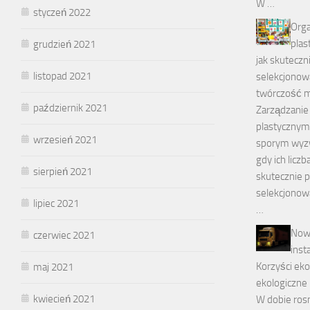
W …
styczeń 2022
Orga
plas
grudzień 2021
jak skutecz
listopad 2021
selekcjonow
twórczość 
październik 2021
Zarządzanie
plastycznym
wrzesień 2021
sporym wyz
gdy ich licz
sierpień 2021
skutecznie 
selekcjonow
lipiec 2021
…
Now
czerwiec 2021
inst
Korzyści ek
maj 2021
ekologiczne
kwiecień 2021
W dobie ros