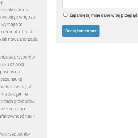
zę
skonały czas na
Zapamiętaj moje dane w tej przegląd
 swojego wnętrza,
e wymaga to
 remontu. Proste
e jak nowa aranżacja
nizacja przyborów
iurku dziecka:
sposoby na
lepszą naukę
iecko często gubi
 ma bałagan na
anizacja przyborów
może znacząco
efektywność nauki
ia przepustnicy