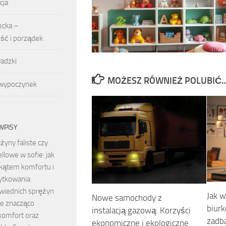
cja
ecka –
ość i porządek
adzki
MOŻESZ RÓWNIEŻ POLUBIĆ
 wypoczynek
WPISY
żyny faliste czy
llowe w sofie: jak
kątem komfortu i
żytkowania
wiednich sprężyn
Jak w
Nowe samochody z
e znacząco
biurk
instalacją gazową: Korzyści
komfort oraz
zadb
ekonomiczne i ekologiczne