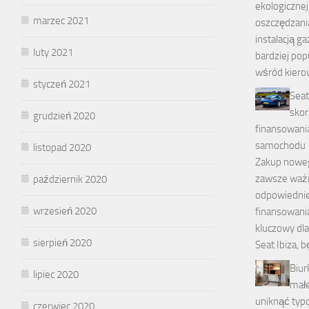
ekologicznej 
marzec 2021
oszczędzani
instalacją g
luty 2021
bardziej po
wśród kiero
styczeń 2021
Seat
skor
grudzień 2020
finansowani
samochodu
listopad 2020
Zakup nowe
zawsze ważn
październik 2020
odpowiedni
wrzesień 2020
finansowani
kluczowy dl
sierpień 2020
Seat Ibiza, 
Biur
lipiec 2020
małe
uniknąć typ
czerwiec 2020