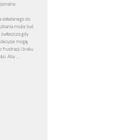
cjonalne
a składanego do
szkania może być
zwłaszcza gdy
 decyzje mogą
frustracji i braku
ści. Aby …