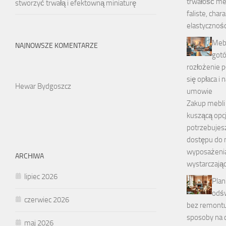
trwałość me
stworzyć trwałą i efektowną miniaturę
faliste, char
elastycznośc
Mebl
NAJNOWSZE KOMENTARZE
gotó
rozłożenie 
się opłaca i
Hewar Bydgoszcz
umowie
Zakup mebli
kuszącą opcj
potrzebujes
dostępu do
wyposażenia
ARCHIWA
wystarczając
lipiec 2026
Plan
odś
czerwiec 2026
bez remontu
sposoby na c
maj 2026