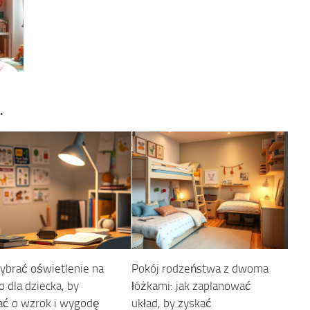
…
ybrać oświetlenie na
Pokój rodzeństwa z dwoma
o dla dziecka, by
łóżkami: jak zaplanować
ać o wzrok i wygodę
układ, by zyskać