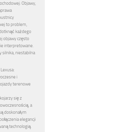
ochodowej: Objawy,
naprawa
pustnicy
j to problem,
dotknąć każdego
jej objawy często
ie interpretowane.
silnika, niestabilna
Lexusa:
oczesne i
ojazdy terenowe
kojarzy się z
nowoczesnością, a
są doskonałym
ołączenia elegancji
aną technologią.