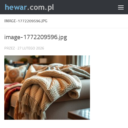
Skip to content
IMAGE-1772209596.JPG
image-1772209596.jpg
PRZEZ
·
27 LUTEGO 2026