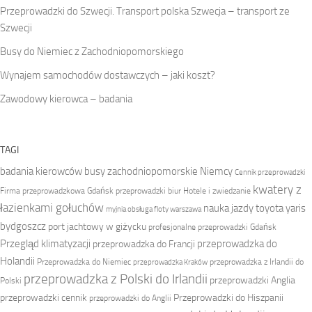
Przeprowadzki do Szwecji. Transport polska Szwecja – transport ze
Szwecji
Busy do Niemiec z Zachodniopomorskiego
Wynajem samochodów dostawczych – jaki koszt?
Zawodowy kierowca – badania
TAGI
badania kierowców
busy zachodniopomorskie Niemcy
Cennik przeprowadzki
kwatery z
Firma przeprowadzkowa
Gdańsk przeprowadzki biur
Hotele i zwiedzanie
łazienkami gołuchów
nauka jazdy toyota yaris
myjnia obsługa floty warszawa
bydgoszcz
port jachtowy w giżycku
profesjonalne przeprowadzki Gdańsk
Przegląd klimatyzacji
przeprowadzka do
przeprowadzka do Francji
Holandii
Przeprowadzka do Niemiec
przeprowadzka z Irlandii do
przeprowadzka Kraków
przeprowadzka z Polski do Irlandii
przeprowadzki Anglia
Polski
przeprowadzki cennik
Przeprowadzki do Hiszpanii
przeprowadzki do Anglii