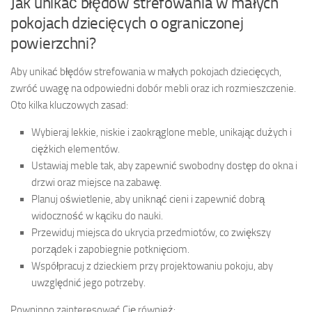
Jak unikać błędów strefowania w małych
pokojach dziecięcych o ograniczonej
powierzchni?
Aby unikać błędów strefowania w małych pokojach dziecięcych,
zwróć uwagę na odpowiedni dobór mebli oraz ich rozmieszczenie.
Oto kilka kluczowych zasad:
Wybieraj lekkie, niskie i zaokrąglone meble, unikając dużych i
ciężkich elementów.
Ustawiaj meble tak, aby zapewnić swobodny dostęp do okna i
drzwi oraz miejsce na zabawę.
Planuj oświetlenie, aby uniknąć cieni i zapewnić dobrą
widoczność w kąciku do nauki.
Przewiduj miejsca do ukrycia przedmiotów, co zwiększy
porządek i zapobiegnie potknięciom.
Współpracuj z dzieckiem przy projektowaniu pokoju, aby
uwzględnić jego potrzeby.
Powninno zainteresować Cię również: