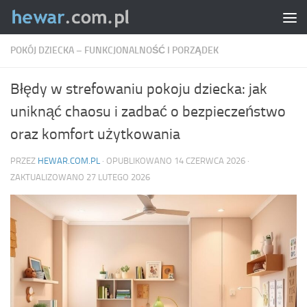
Skip to content
POKÓJ DZIECKA – FUNKCJONALNOŚĆ I PORZĄDEK
Błędy w strefowaniu pokoju dziecka: jak
uniknąć chaosu i zadbać o bezpieczeństwo
oraz komfort użytkowania
PRZEZ
HEWAR.COM.PL
· OPUBLIKOWANO
14 CZERWCA 2026
·
ZAKTUALIZOWANO
27 LUTEGO 2026