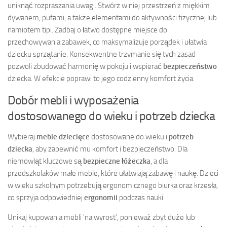
uniknąć rozpraszania uwagi. Stwórz w niej przestrzeń z miękkim
dywanem, pufami, a także elementami do aktywności fizycznej lub
namiotem tipi. Zadbaj o łatwo dostępne miejsce do
przechowywania zabawek, co maksymalizuje porządek i ułatwia
dziecku sprzątanie. Konsekwentne trzymanie się tych zasad
pozwoli zbudować harmonię w pokoju i wspierać
bezpieczeństwo
dziecka. W efekcie poprawi to jego codzienny komfort życia.
Dobór mebli i wyposażenia
dostosowanego do wieku i potrzeb dziecka
Wybieraj
meble dziecięce
dostosowane do wieku i
potrzeb
dziecka
, aby zapewnić mu komfort i bezpieczeństwo. Dla
niemowląt kluczowe są
bezpieczne łóżeczka
, a dla
przedszkolaków małe meble, które ułatwiają zabawę i naukę. Dzieci
w wieku szkolnym potrzebują ergonomicznego biurka oraz krzesła,
co sprzyja odpowiedniej
ergonomii
podczas nauki.
Unikaj kupowania mebli 'na wyrost’, ponieważ zbyt duże lub