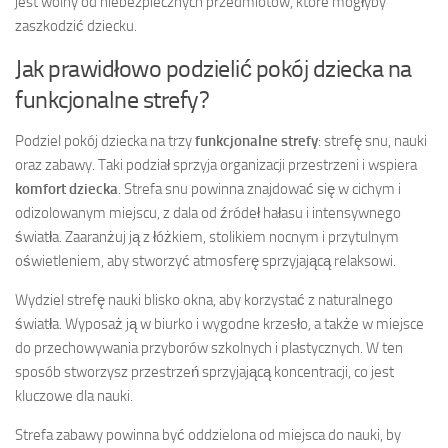
jest wolny od niebezpiecznych przedmiotów, które mogłyby
zaszkodzić dziecku.
Jak prawidłowo podzielić pokój dziecka na
funkcjonalne strefy?
Podziel pokój dziecka na trzy
funkcjonalne strefy
: strefę snu, nauki
oraz zabawy. Taki podział sprzyja organizacji przestrzeni i wspiera
komfort dziecka
. Strefa snu powinna znajdować się w cichym i
odizolowanym miejscu, z dala od źródeł hałasu i intensywnego
światła. Zaaranżuj ją z łóżkiem, stolikiem nocnym i przytulnym
oświetleniem, aby stworzyć atmosferę sprzyjającą relaksowi.
Wydziel strefę nauki blisko okna, aby korzystać z naturalnego
światła. Wyposaż ją w biurko i wygodne krzesło, a także w miejsce
do przechowywania przyborów szkolnych i plastycznych. W ten
sposób stworzysz przestrzeń sprzyjającą koncentracji, co jest
kluczowe dla nauki.
Strefa zabawy powinna być oddzielona od miejsca do nauki, by