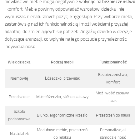
niewłaściwe meble mogą negatywnie wpłynąć na
bezpieczeństwo
i komfort. Meble powinny odpowiadać wzrostowi dziecka i nie
wymuszać nienaturalnych pozycji kręgosłupa. Przy wyborze mebli,
zastanów się nad ich funkcjonalnością i możliwościami przyszłej
adaptacji do zmieniających się potrzeb. Angażuj dziecko w decyzje
dotyczące aranżacji, co wpłynie na jego poczucie przynależności i
indywidualność.
Wiek dziecka
Rodzaj mebli
Funkcjonalność
Bezpieczeństwo,
Niemowlę
Łóżeczko, przewijak
komfort
Możliwość zabawy i
Przedszkole
Małe łóżeczko, stół do zabawy
nauki
Szkoła
Biurko, ergonomiczne krzesło
Przestrzeń do nauki
podstawowa
Modułowe meble, przestrzeń
Personalizacja i
Nastolatek
do relaksu
samodzielność