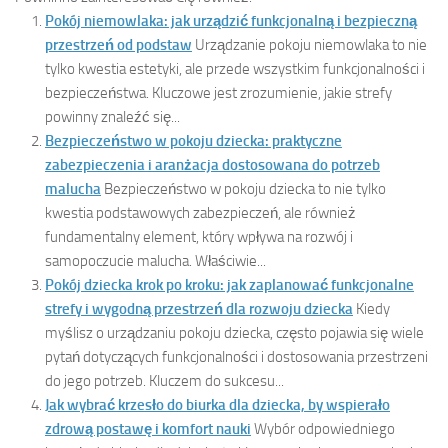
Pokój niemowlaka: jak urządzić funkcjonalną i bezpieczną
przestrzeń od podstaw
Urządzanie pokoju niemowlaka to nie
tylko kwestia estetyki, ale przede wszystkim funkcjonalności i
bezpieczeństwa. Kluczowe jest zrozumienie, jakie strefy
powinny znaleźć się...
Bezpieczeństwo w pokoju dziecka: praktyczne
zabezpieczenia i aranżacja dostosowana do potrzeb
malucha
Bezpieczeństwo w pokoju dziecka to nie tylko
kwestia podstawowych zabezpieczeń, ale również
fundamentalny element, który wpływa na rozwój i
samopoczucie malucha. Właściwie...
Pokój dziecka krok po kroku: jak zaplanować funkcjonalne
strefy i wygodną przestrzeń dla rozwoju dziecka
Kiedy
myślisz o urządzaniu pokoju dziecka, często pojawia się wiele
pytań dotyczących funkcjonalności i dostosowania przestrzeni
do jego potrzeb. Kluczem do sukcesu...
Jak wybrać krzesło do biurka dla dziecka, by wspierało
zdrową postawę i komfort nauki
Wybór odpowiedniego