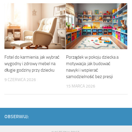
Fotel do karmienia: jak wybrać
Porządek w pokoju dziecka a
wygodny i zdrowy mebel na
motywacja: jak budować
długie godziny przy dziecku
nawyki i wspierać
samodzielność bez presji
9 CZERWCA 2026
15 MARCA 2026
OBSERWUJ: