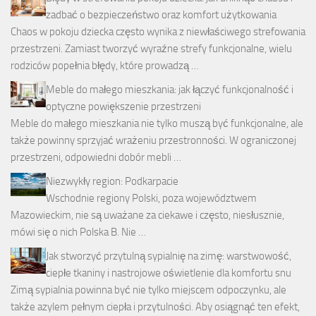
zadbać o bezpieczeństwo oraz komfort użytkowania
Chaos w pokoju dziecka często wynika z niewłaściwego strefowania
przestrzeni. Zamiast tworzyć wyraźne strefy funkcjonalne, wielu
rodziców popełnia błędy, które prowadzą …
Meble do małego mieszkania: jak łączyć funkcjonalność i
optyczne powiększenie przestrzeni
Meble do małego mieszkania nie tylko muszą być funkcjonalne, ale
także powinny sprzyjać wrażeniu przestronności. W ograniczonej
przestrzeni, odpowiedni dobór mebli …
Niezwykły region: Podkarpacie
Wschodnie regiony Polski, poza województwem
Mazowieckim, nie są uważane za ciekawe i często, niesłusznie,
mówi się o nich Polska B. Nie …
Jak stworzyć przytulną sypialnię na zimę: warstwowość,
ciepłe tkaniny i nastrojowe oświetlenie dla komfortu snu
Zimą sypialnia powinna być nie tylko miejscem odpoczynku, ale
także azylem pełnym ciepła i przytulności. Aby osiągnąć ten efekt,