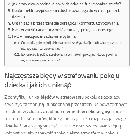
Jak prawidłowo podzielić pokój dziecka na funkcjonalne strefy?
Dobór mebli i wyposażenia dostosowanego do wieku i potrzeb
dziecka
Organizacja przestrzeni dla porządku i komfortu użytkowania
Elastyczność i adaptacyjność aranżacji pokoju dziecięcego
FAQ – najczęściej zadawane pytania
Co zrobić, gdy pokój dziecka musi służyć dwójce lub więcej dzieci o
różnych zainteresowaniach?
Jak unikać błędów strefowania w małych pokojach dziecięcych o
ograniczonej powierzchni?
Najczęstsze błędy w strefowaniu pokoju
dziecka i jak ich uniknąć
Zidentyfikuj i unikaj
błędów w strefowaniu
pokoju dziecka, aby
stworzyć harmonijną i funkcjonalną przestrzeń. Do powszechnych
problemów zalicza się
nadmiar elementów dekoracyjnych
oraz
różnorodność kolorów, które generują chaos i rozpraszają uwagę
dziecka. Staraj się ograniczyć ich liczbę oraz zastosować spójną
kolorystykę, aby zapewnić spokojniejszą atmosferę w pokoju.