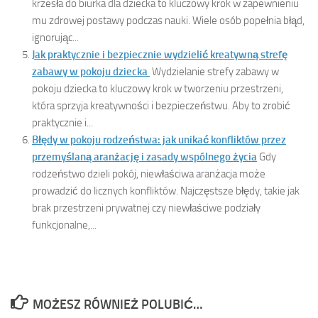
krzesła do biurka dla dziecka to kluczowy krok w zapewnieniu
mu zdrowej postawy podczas nauki. Wiele osób popełnia błąd,
ignorując...
Jak praktycznie i bezpiecznie wydzielić kreatywną strefę
zabawy w pokoju dziecka
Wydzielanie strefy zabawy w
pokoju dziecka to kluczowy krok w tworzeniu przestrzeni,
która sprzyja kreatywności i bezpieczeństwu. Aby to zrobić
praktycznie i...
Błędy w pokoju rodzeństwa: jak unikać konfliktów przez
przemyślaną aranżację i zasady wspólnego życia
Gdy
rodzeństwo dzieli pokój, niewłaściwa aranżacja może
prowadzić do licznych konfliktów. Najczęstsze błędy, takie jak
brak przestrzeni prywatnej czy niewłaściwe podziały
funkcjonalne,...
MOŻESZ RÓWNIEŻ POLUBIĆ…