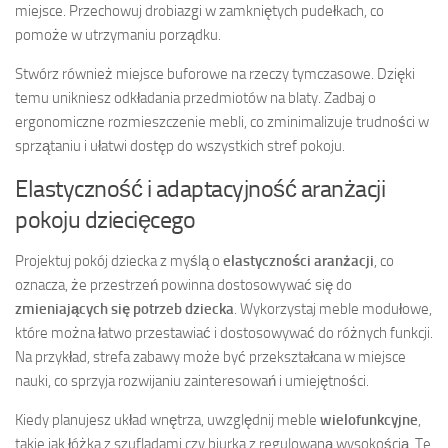
miejsce. Przechowuj drobiazgi w zamkniętych pudełkach, co
pomoże w utrzymaniu porządku.
Stwórz również miejsce buforowe na rzeczy tymczasowe. Dzięki
temu unikniesz odkładania przedmiotów na blaty. Zadbaj o
ergonomiczne rozmieszczenie mebli, co zminimalizuje trudności w
sprzątaniu i ułatwi dostęp do wszystkich stref pokoju.
Elastyczność i adaptacyjność aranżacji
pokoju dziecięcego
Projektuj pokój dziecka z myślą o
elastyczności aranżacji
, co
oznacza, że przestrzeń powinna dostosowywać się do
zmieniających się potrzeb dziecka
. Wykorzystaj meble modułowe,
które można łatwo przestawiać i dostosowywać do różnych funkcji.
Na przykład, strefa zabawy może być przekształcana w miejsce
nauki, co sprzyja rozwijaniu zainteresowań i umiejętności.
Kiedy planujesz układ wnętrza, uwzględnij meble
wielofunkcyjne
,
takie jak łóżka z szufladami czy biurka z regulowaną wysokością. Te