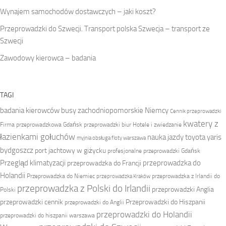
Wynajem samochodów dostawczych – jaki koszt?
Przeprowadzki do Szwecji. Transport polska Szwecja – transport ze
Szwecji
Zawodowy kierowca – badania
TAGI
badania kierowców
busy zachodniopomorskie Niemcy
Cennik przeprowadzki
kwatery z
Firma przeprowadzkowa
Gdańsk przeprowadzki biur
Hotele i zwiedzanie
łazienkami gołuchów
nauka jazdy toyota yaris
myjnia obsługa floty warszawa
bydgoszcz
port jachtowy w giżycku
profesjonalne przeprowadzki Gdańsk
Przegląd klimatyzacji
przeprowadzka do
przeprowadzka do Francji
Holandii
Przeprowadzka do Niemiec
przeprowadzka z Irlandii do
przeprowadzka Kraków
przeprowadzka z Polski do Irlandii
przeprowadzki Anglia
Polski
przeprowadzki cennik
Przeprowadzki do Hiszpanii
przeprowadzki do Anglii
przeprowadzki do Holandii
przeprowadzki do hiszpanii warszawa