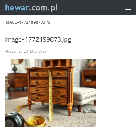
Skip to content
IMAGE-1772199873.JPG
image-1772199873.jpg
PRZEZ
·
27 LUTEGO 2026