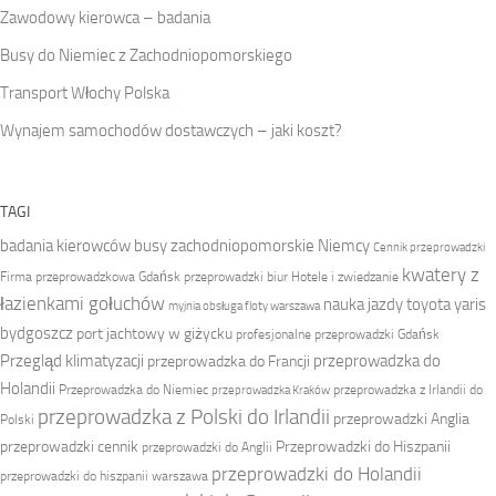
Zawodowy kierowca – badania
Busy do Niemiec z Zachodniopomorskiego
Transport Włochy Polska
Wynajem samochodów dostawczych – jaki koszt?
TAGI
badania kierowców
busy zachodniopomorskie Niemcy
Cennik przeprowadzki
kwatery z
Firma przeprowadzkowa
Gdańsk przeprowadzki biur
Hotele i zwiedzanie
łazienkami gołuchów
nauka jazdy toyota yaris
myjnia obsługa floty warszawa
bydgoszcz
port jachtowy w giżycku
profesjonalne przeprowadzki Gdańsk
Przegląd klimatyzacji
przeprowadzka do
przeprowadzka do Francji
Holandii
Przeprowadzka do Niemiec
przeprowadzka z Irlandii do
przeprowadzka Kraków
przeprowadzka z Polski do Irlandii
przeprowadzki Anglia
Polski
przeprowadzki cennik
Przeprowadzki do Hiszpanii
przeprowadzki do Anglii
przeprowadzki do Holandii
przeprowadzki do hiszpanii warszawa