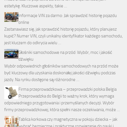
estetykę. Kluczowe aspekty, takie …
Informacje VIN za darmo: Jak sprawdzić historię pojazdu
online
Zastanawiasz się, jak sprawdzić historię pojazdu, który planujesz
kupić? Numer VIN, czyli unikalny identyfikator każdego samochodu,
jest kluczem do odkrycia wielu …
Głośniki samochodowe na przód: Wybór, moc i jakość
dźwięku
Wybór odpowiednich głośników samochodowych na przód może
być kluczowy dla uzyskania doskonałej jakości dźwięku podczas
jazdy. Na rynku dostępne są różnorodne …
Firma przeprowadzkowa – przeprowadzki polska Belgia
Przeprowadzka do Belgii to ważny krok, który wymaga
odpowiedniego przygotowania i przemyślanych decyzji. Wybór
firmy przeprowadzkowej, która spełni nasze oczekiwania, może …
Tablica korkowa czy magnetyczna w pokoju dziecka – jak
wybrać bezpieczne i praktyczne rozwiązanie do nauki i