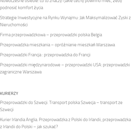
Nowoczesne osiedle: co to znaczy i jakie cechy powinno mieć, żeby
podnosić komfort życia
Strategie Inwestycyjne na Rynku Wynajmu: Jak Maksymalizować Zyski z
Nieruchomości
Firma przeprowadzkowa – przeprowadzki polska Belgia
Przeprowadzka mieszkania – opróżnianie mieszkań Warszawa
Przeprowadzki Francja : przeprowadzka do Francji
Przeprowadzki międzynarodowe – przeprowadzki USA: przeprowadzki
zagraniczne Warszawa
KURIERZY
Przeprowadzki do Szwecji. Transport polska Szwecja – transport ze
Szwecji
Kurier Irlandia Anglia. Przeprowadzka z Polski do Irlandii, przeprowadzka
z Irlandii do Polski – jak szukać?