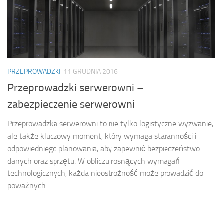
PRZEPROWADZKI
11 GRUDNIA 2016
Przeprowadzki serwerowni –
zabezpieczenie serwerowni
Przeprowadzka serwerowni to nie tylko logistyczne wyzwanie,
ale także kluczowy moment, który wymaga staranności i
odpowiedniego planowania, aby zapewnić bezpieczeństwo
danych oraz sprzętu. W obliczu rosnących wymagań
technologicznych, każda nieostrożność może prowadzić do
poważnych...