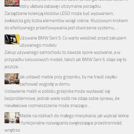
który ułatwia zabawę i utrzymanie porządku
Zarządzanie kolekcją klocków LEGO może być wyzwaniem,
zwłaszcza gdy liczba elementów wciąż rośnie. Kluczowym krokiem
do efektywnego przechowywania jest stworzenie systemu, …
Używane BMW Serii 5: Co warto wiedzieć przed zakupem
używanego modelu
Zakup używanego samochodu to zawsze spore wyzwanie, a w
przypadku luksusowych modeli, takich jak BMW Serii 5, staje się to
jeszcze …
Jak ustawić meble przy grzejniku, by nie tracić ciepła i
zachować wygodę w domu
Ustawienie mebli w pobliżu grzejnika może wydawać się
bezproblemowe, jednak wiele osób nie zdaje sobie sprawy, że
niewłaściwe rozmieszczenie może znacząco …
Meble na nóżkach do małego mieszkania: jak wybrać lekkie
i funkcjonalne rozwiązania zwiększające przestronność
wnętrza