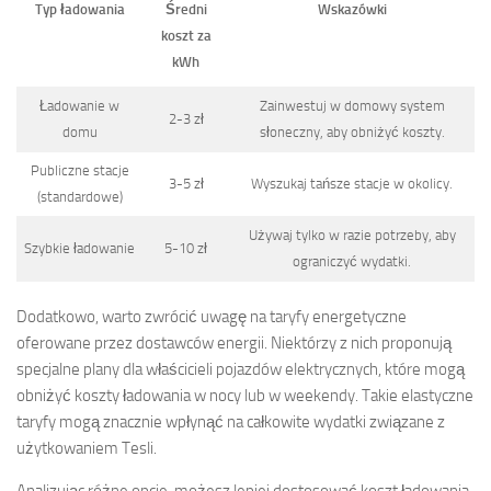
Typ ładowania
Średni
Wskazówki
koszt za
kWh
Ładowanie w
Zainwestuj w domowy system
2-3 zł
domu
słoneczny, aby obniżyć koszty.
Publiczne stacje
3-5 zł
Wyszukaj tańsze stacje w okolicy.
(standardowe)
Używaj tylko w razie potrzeby, aby
Szybkie ładowanie
5-10 zł
ograniczyć wydatki.
Dodatkowo, warto zwrócić uwagę na taryfy energetyczne
oferowane przez dostawców energii. Niektórzy z nich proponują
specjalne plany dla właścicieli pojazdów elektrycznych, które mogą
obniżyć koszty ładowania w nocy lub w weekendy. Takie elastyczne
taryfy mogą znacznie wpłynąć na całkowite wydatki związane z
użytkowaniem Tesli.
Analizując różne opcje, możesz lepiej dostosować koszt ładowania