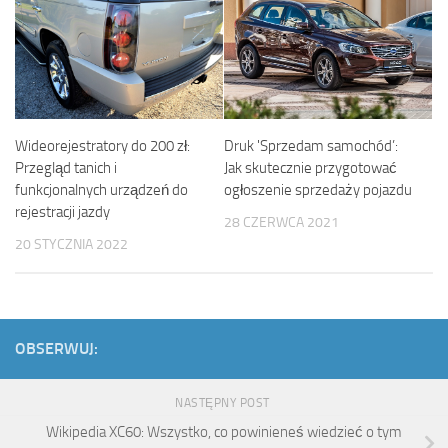
Druk 'Sprzedam samochód’:
Wideorejestratory do 200 zł:
Jak skutecznie przygotować
Przegląd tanich i
ogłoszenie sprzedaży pojazdu
funkcjonalnych urządzeń do
rejestracji jazdy
28 CZERWCA 2021
20 STYCZNIA 2022
OBSERWUJ:
NASTĘPNY POST
Wikipedia XC60: Wszystko, co powinieneś wiedzieć o tym