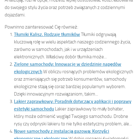
do swojego stylu życia oraz potrzeb związanych z codziennymi
dojazdami.
Powninno zainteresować Cię również:
Tłumiki Kalisz. Rodzaje tłumików
Tłumiki odgrywają
kluczową rolę w wielu aspektach naszego codziennego życia,
zarówno w samochodach, jak i w urządzeniach
elektronicznych. Właściwy dobór tłumika może...
Zielone samochody: Innowacje w dziedzinie napędów
ekologicznych
W obliczu rosnących problemów ekologicznych
oraz zmieniających się potrzeb konsumentów, samochody
ekologiczne stają się coraz bardziej popularnym wyborem.
Dzięki innowacyjnym rozwiązaniom, takim...
Lakier zaprawkowy: Poradnik dotyczący aplikacji i poprawy
estetyki samochodu
Lakier zaprawkowy to mały bohater,
który może odmienić wygląd Twojego samochodu. Drobne
rysy czy odpryski lakieru to nie tylko estetyczny problem, ale...
Nowe samochody z instalacją gazową: Korzyści
ekonomiczne i ekologiczne
W dobie rosnącej świadomości