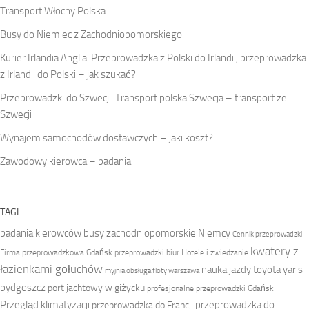
Transport Włochy Polska
Busy do Niemiec z Zachodniopomorskiego
Kurier Irlandia Anglia. Przeprowadzka z Polski do Irlandii, przeprowadzka
z Irlandii do Polski – jak szukać?
Przeprowadzki do Szwecji. Transport polska Szwecja – transport ze
Szwecji
Wynajem samochodów dostawczych – jaki koszt?
Zawodowy kierowca – badania
TAGI
badania kierowców
busy zachodniopomorskie Niemcy
Cennik przeprowadzki
kwatery z
Firma przeprowadzkowa
Gdańsk przeprowadzki biur
Hotele i zwiedzanie
łazienkami gołuchów
nauka jazdy toyota yaris
myjnia obsługa floty warszawa
bydgoszcz
port jachtowy w giżycku
profesjonalne przeprowadzki Gdańsk
Przegląd klimatyzacji
przeprowadzka do
przeprowadzka do Francji