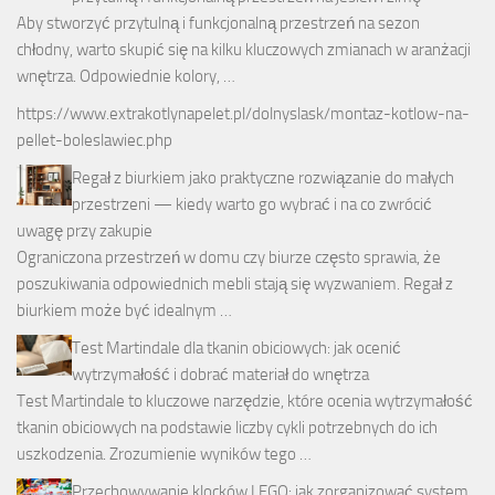
Aby stworzyć przytulną i funkcjonalną przestrzeń na sezon
chłodny, warto skupić się na kilku kluczowych zmianach w aranżacji
wnętrza. Odpowiednie kolory, …
https://www.extrakotlynapelet.pl/dolnyslask/montaz-kotlow-na-
pellet-boleslawiec.php
Regał z biurkiem jako praktyczne rozwiązanie do małych
przestrzeni — kiedy warto go wybrać i na co zwrócić
uwagę przy zakupie
Ograniczona przestrzeń w domu czy biurze często sprawia, że
poszukiwania odpowiednich mebli stają się wyzwaniem. Regał z
biurkiem może być idealnym …
Test Martindale dla tkanin obiciowych: jak ocenić
wytrzymałość i dobrać materiał do wnętrza
Test Martindale to kluczowe narzędzie, które ocenia wytrzymałość
tkanin obiciowych na podstawie liczby cykli potrzebnych do ich
uszkodzenia. Zrozumienie wyników tego …
Przechowywanie klocków LEGO: jak zorganizować system,