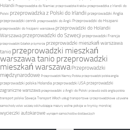
Holandii
Przeprowadzka do Niemiec
przeprowadzka z Irlandii do
przeprowadzka Kraków
przeprowadzka z Polski do Irlandii
przeprowadzki Anglia
Polski
przeprowadzki cennik
Przeprowadzki do Hiszpanii
przeprowadzki do Anglii
przeprowadzki do Holandii
przeprowadzki do hiszpanii warszawa
przeprowadzki do Szwecji
Warszawa
przeprowadzki Francja
przeprowadzki mieszkań warszawa
przeprowadzki Gdańsk przymorze
przeprowadzki mieszkań
tanio
warszawa tanio przeprowadzki
mieszkań warszawa
Przeprowadzki
międzynarodowe
Przeprowadzki Niemcy Polska
przeprowadzki polska anglia
przeprowadzki
przeprowadzki polska Holandia
przeprowadzki USA
zagraniczne warszawa
przeprowadzki z Anglii do Polski
przewóz osób anglia polska
transport polska Szwecja
Transport Włoch
usługi transportowe i przeprowadzkowe
używane
wolne pokoje w krynicy morskiej
samochody volvo
wczasy odchudzające mazury
wycieczki autokarowe
wynajem samochodów dostawczych