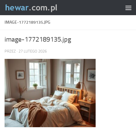
Skip to content
IMAGE-1772189135.JPG
image-1772189135.jpg
PRZEZ
·
27 LUTEGO 2026