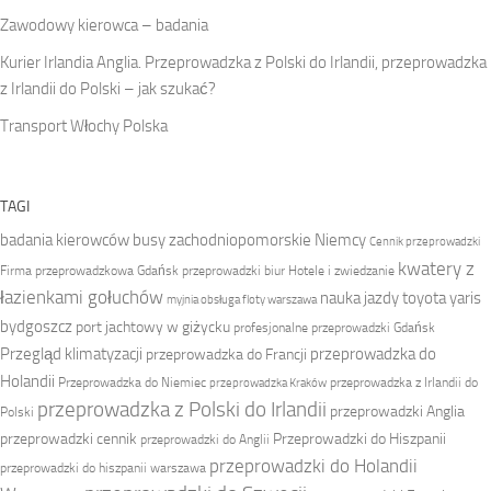
Zawodowy kierowca – badania
Kurier Irlandia Anglia. Przeprowadzka z Polski do Irlandii, przeprowadzka
z Irlandii do Polski – jak szukać?
Transport Włochy Polska
TAGI
badania kierowców
busy zachodniopomorskie Niemcy
Cennik przeprowadzki
kwatery z
Firma przeprowadzkowa
Gdańsk przeprowadzki biur
Hotele i zwiedzanie
łazienkami gołuchów
nauka jazdy toyota yaris
myjnia obsługa floty warszawa
bydgoszcz
port jachtowy w giżycku
profesjonalne przeprowadzki Gdańsk
Przegląd klimatyzacji
przeprowadzka do
przeprowadzka do Francji
Holandii
Przeprowadzka do Niemiec
przeprowadzka z Irlandii do
przeprowadzka Kraków
przeprowadzka z Polski do Irlandii
przeprowadzki Anglia
Polski
przeprowadzki cennik
Przeprowadzki do Hiszpanii
przeprowadzki do Anglii
przeprowadzki do Holandii
przeprowadzki do hiszpanii warszawa