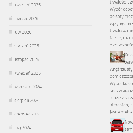
trwałości u
kwiecień 2026
Wybór odpo
do sofy moż
marzec 2026
wpłynąć na 
trwałość me
luty 2026
faliste, char
elastycznośc
styczeń 2026
Kolo
listopad 2025
bar
wnętrza, styl
kwiecień 2025
pomieszcze
Wybór kolor
wrzesień 2024
krok w aranż
może znacz
sierpień 2024
atmosferę p
Jasne meble
czerwiec 2024
Now
maj 2024
samo