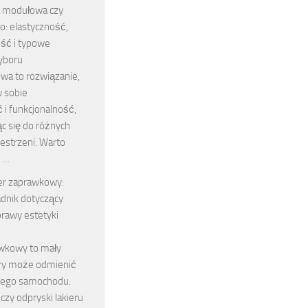
a modułowa czy
o: elastyczność,
ość i typowe
yboru
wa to rozwiązanie,
w sobie
 i funkcjonalność,
c się do różnych
zestrzeni. Warto
j …
er zaprawkowy:
dnik dotyczący
oprawy estetyki
awkowy to mały
óry może odmienić
jego samochodu.
czy odpryski lakieru