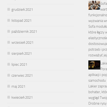
Sof
wart
grudzień 2021
funkcjonaln
listopad 2021
wyzwania w
Sofa moduło
październik 2021
które łączy 
elastyczność
wrzesień 2021
dostosowują
potrzeb i pr
sierpień 2021
rozważyć je
Laki
lipiec 2021
Pora
aplikacji i p
czerwiec 2021
samochodu
Lakier zapr
maj 2021
bohater, kt
kwiecień 2021
wygląd Two
Drobne rysy 