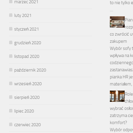
marzec 2021
to nie tylko
…
luty 2021
Pian
rozp
styczeń 2021
co zwrócić 
zakupem
grudzień 2020
Wybór sofy t
wpływa na k
listopad 2020
codziennego 
zastanawiasz
październik 2020
pianka HR je
wrzesień 2020
materiałem,
Role
sierpień 2020
chło
wybrać osłon
lipiec 2020
zatrzyma cie
komfort?
czerwiec 2020
Wybór odpow