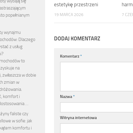
oty wydają się
estetykę przestrzeni
harmo
astraszającym
19 MARCA 2026
7 CZE
sto popełnianym
ty wynajmu
DODAJ KOMENTARZ
ochodów: Dlaczego
stać z usług
i?
Komentarz
*
mochodów to
 zyskuje na
, zwłaszcza w dobie
ch zmian w
dróżowania.
, komfort i
Nazwa
*
dostosowania …
żyny faliste czy
Witryna internetowa
llowe w sofie: jak
kątem komfortu i