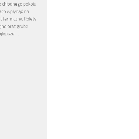
o chłodnego pokoju
ąco wpłynąć na
 termiczny. Rolety
jne oraz grube
ajlepsze …