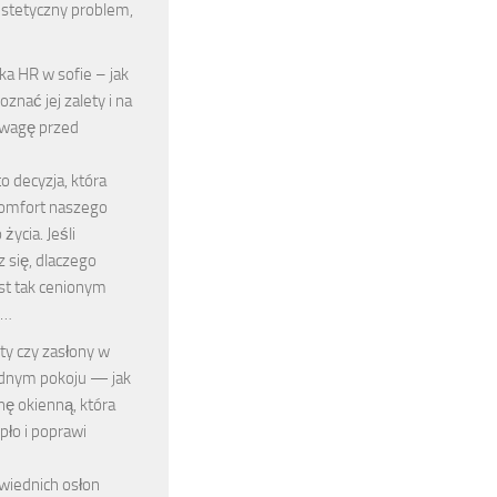
 estetyczny problem,
ka HR w sofie – jak
oznać jej zalety i na
uwagę przed
o decyzja, która
omfort naszego
życia. Jeśli
 się, dlaczego
st tak cenionym
 …
ty czy zasłony w
dnym pokoju — jak
ę okienną, która
pło i poprawi
iednich osłon