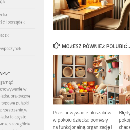
cja
ecka –
ość i porządek
adzki
MOŻESZ RÓWNIEŻ POLUBIĆ
 wypoczynek
WPISY
ogarnąć
echowywanie w
latka: praktyczne
i typowe pułapki
 przestrzenią w
Przechowywanie pluszaków
Błęd
latka to często
w pokoju dziecka: pomysły
pokoj
anie, szczególnie
na funkcjonalną organizację i
chaos