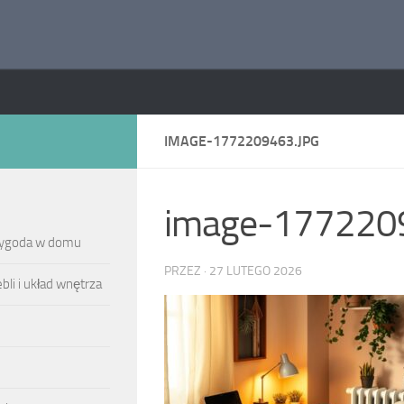
IMAGE-1772209463.JPG
image-1772209
 wygoda w domu
PRZEZ
·
27 LUTEGO 2026
li i układ wnętrza