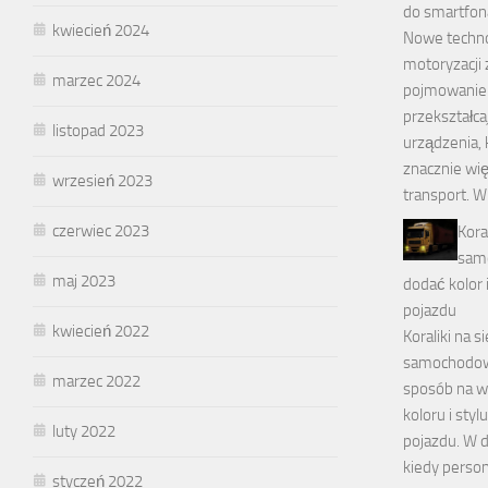
do smartfon
kwiecień 2024
Nowe techno
motoryzacji 
marzec 2024
pojmowanie
przekształca
listopad 2023
urządzenia, 
znacznie wię
wrzesień 2023
transport. W
czerwiec 2023
Kora
sam
maj 2023
dodać kolor 
pojazdu
kwiecień 2022
Koraliki na s
samochodow
marzec 2022
sposób na 
koloru i sty
luty 2022
pojazdu. W d
kiedy persona
styczeń 2022