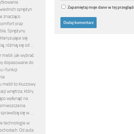
żytkowania
Zapamiętaj moje dane w tej przegląd
wiednich sprężyn
e znacząco
komfort oraz
bla. Sprężyny
akteryzujące się
ią, różnią się od …
r mebli: jak wybrać
wy dopasowane do
u i funkcji
nia
u mebli to kluczowy
acji wnętrza, który
ąco wpłynąć na
omieszczenia.
 sprawdzą się w …
e technologie w
chodach: Od auta