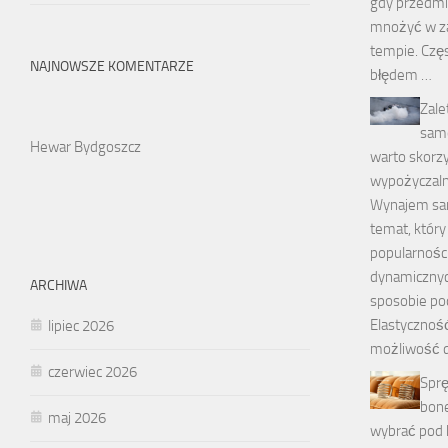
gdy przedmi
mnożyć w z
tempie. Czę
NAJNOWSZE KOMENTARZE
błędem …
Zale
sam
Hewar Bydgoszcz
warto skorzy
wypożyczaln
Wynajem sa
temat, który
popularności
dynamiczny
ARCHIWA
sposobie po
Elastyczność
lipiec 2026
możliwość 
czerwiec 2026
Sprę
bone
maj 2026
wybrać pod 