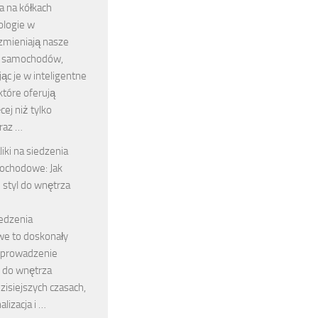
a na kółkach
logie w
zmieniają nasze
 samochodów,
jąc je w inteligentne
które oferują
cej niż tylko
raz …
liki na siedzenia
ochodowe: Jak
i styl do wnętrza
iedzenia
e to doskonały
wprowadzenie
lu do wnętrza
zisiejszych czasach,
lizacja i …