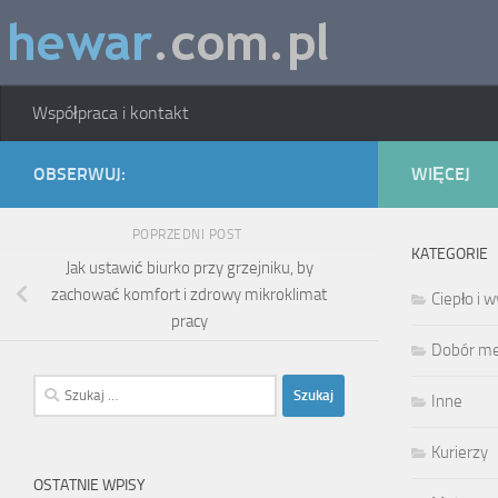
Skip to content
Współpraca i kontakt
OBSERWUJ:
WIĘCEJ
POPRZEDNI POST
KATEGORIE
Jak ustawić biurko przy grzejniku, by
zachować komfort i zdrowy mikroklimat
Ciepło i
pracy
Dobór meb
Szukaj:
Inne
Kurierzy
OSTATNIE WPISY