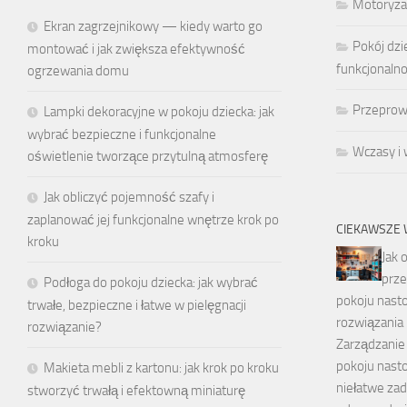
Motoryza
Ekran zagrzejnikowy — kiedy warto go
Pokój dzi
montować i jak zwiększa efektywność
funkcjonaln
ogrzewania domu
Przeprow
Lampki dekoracyjne w pokoju dziecka: jak
wybrać bezpieczne i funkcjonalne
Wczasy i
oświetlenie tworzące przytulną atmosferę
Jak obliczyć pojemność szafy i
zaplanować jej funkcjonalne wnętrze krok po
CIEKAWSZE 
kroku
Jak 
prz
Podłoga do pokoju dziecka: jak wybrać
pokoju nasto
trwałe, bezpieczne i łatwe w pielęgnacji
rozwiązania 
rozwiązanie?
Zarządzanie
pokoju nasto
Makieta mebli z kartonu: jak krok po kroku
niełatwe zad
stworzyć trwałą i efektowną miniaturę