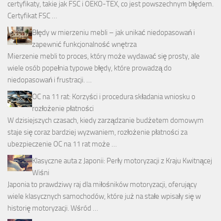
certyfikaty, takie jak FSC i OEKO-TEX, co jest powszechnym błędem.
Certyfikat FSC …
Błędy w mierzeniu mebli – jak unikać niedopasowań i
zapewnić funkcjonalność wnętrza
Mierzenie mebli to proces, który może wydawać się prosty, ale
wiele osób popełnia typowe błędy, które prowadzą do
niedopasowań i frustracji. …
OC na 11 rat: Korzyści i procedura składania wniosku o
rozłożenie płatności
W dzisiejszych czasach, kiedy zarządzanie budżetem domowym
staje się coraz bardziej wyzwaniem, rozłożenie płatności za
ubezpieczenie OC na 11 rat może …
Klasyczne auta z Japonii: Perły motoryzacji z Kraju Kwitnącej
Wiśni
Japonia to prawdziwy raj dla miłośników motoryzacji, oferujący
wiele klasycznych samochodów, które już na stałe wpisały się w
historię motoryzacji. Wśród …